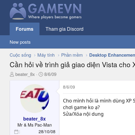
Forums
Tham gia Discord
New posts
Cuộc sống
Máy tính
Phần mềm
Desktop Enhancemen
Cần hỏi về trình giả giao diện Vista cho
T
N
beater_8x
8/6/09
h
g
r
à
8/6/09
e
y
a
g
Cho mình hỏi là mình dùng XP SP
d
ử
chơi game ko ạ?
s
i
Sửa/Xóa nội dung
t
beater_8x
a
Mr & Ms Pac-Man
r
28/10/08