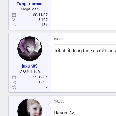
Tung_nomad
Mega Man
20/11/07
3,407
431
8/6/09
Tốt nhất dùng tune up để tranf
luxun03
C O N T R A
15/12/04
1,690
2
9/6/09
Heater_8x,