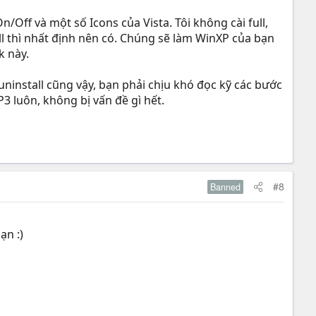
/Off và một số Icons của Vista. Tôi không cài full,
.dll thì nhất định nên có. Chúng sẽ làm WinXP của bạn
k này.
ninstall cũng vậy, bạn phải chịu khó đọc kỹ các bước
3 luôn, không bị vấn đề gì hết.
#8
Banned
ạn :)