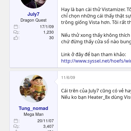
Hay là bạn cài thử Vistamizer. T
July7
chỉ chọn những cái thấy thật sự
Dragon Quest
trông giống Vista hơn. Tôi rất t
17/1/09
1,230
Nếu thử xong thấy không thích t
30
chứ đừng thấy cửa sổ nào bung 
Link ở đây để bạn tham khảo:
http://www.syssel.net/hoefs/w
11/6/09
Cái trên của July7 cũng có vẻ ha
Nếu ko bạn Heater_8x dùng Visu
Tung_nomad
Mega Man
20/11/07
3,407