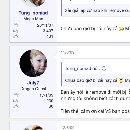
Xài giả lập cỡ nào khi remove 
Tung_nomad
Mega Man
20/11/07
Chưa bao giờ bị cái này cả
Mì
3,407
431
11/6/09
Tung_nomad nói:
Chưa bao giờ bị cái này cả
Mìn
July7
Dragon Quest
Bạn ấy nói là remove đi mới bị 
17/1/09
nhưng tôi không biết cách dùn
1,230
30
Tiện thể, cám ơn cái VS bạn pos
12/6/09