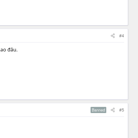
#4
sao đâu.
#5
Banned