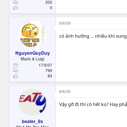
t
202
0
e
r
8/6/09
có ảnh hưởng ... nhiều khi xung
NguyenQuyDuy
Mario & Luigi
17/5/07
799
83
8/6/09
Vậy gỡ đi thì có hết ko? Hay phải
beater_8x