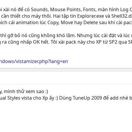
ôi xài nó để có Sounds, Mouse Points, Fonts, màn hình Log On
 cần thiết cho máy thôi. Hai tập tin Explorer.exe và Shell32
hích cái animation lúc Copy, Move hay Delete sau khi cài pac
hì gỡ bỏ nó cũng không khó lắm. Nhưng lúc cài đặt và lúc u
ra cũng nhấp OK hết. Tôi xài pack này cho XP từ SP2 qua SP
indows/vistamizer.php?lang=en
y, mình thử xem sao :)
al Styles vista cho Xp ấy :) Dùng TuneUp 2009 để add nhé b