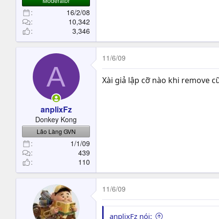
Moderator
16/2/08
10,342
3,346
11/6/09
A
Xài giả lập cỡ nào khi remove 
anplixFz
Donkey Kong
Lão Làng GVN
1/1/09
439
110
11/6/09
anplixFz nói: