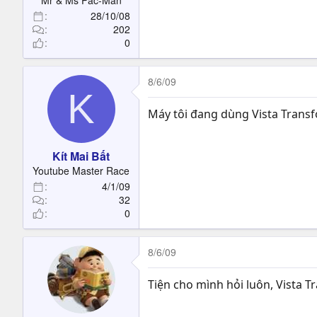
Mr & Ms Pac-Man
28/10/08
202
0
8/6/09
K
Máy tôi đang dùng Vista Transf
Kít Mai Bất
Youtube Master Race
4/1/09
32
0
8/6/09
Tiện cho mình hỏi luôn, Vista Tr