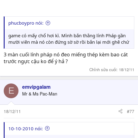
phucboypro nói:
game có mấy chổ hơi kì. Mình bắn thằng lính Pháp gần
mười viên mà nó còn đứng sờ sờ rồi bắn lại mới ghê chứ
3 màn cuối lính pháp nó đeo miếng thép kèm bao cát
trước ngực cậu ko để ý hả ?
Chỉnh sửa cuối:
18/12/11
emvipgalam
E
Mr & Ms Pac-Man
18/12/11
#77
10-10-2010 nói: