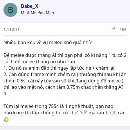
Babe_X
B
Mr & Ms Pac-Man
17/12/11
#64
Nhiều bạn kêu về vụ melee khó quá nhỉ?
Để melee được thắng AI thì bạn phải có kĩ năng 1 tí, có 2
cách để melee thắng nó như sau
1. Dụ nó ra anim đập thì ngay lập tức né + chém lại
2. Căn đúng frame mình chém ra ( thường thì sau khi ấn
chém 0.5s, cái này tùy vào vũ khí đang dùng để melee )
thì lao vào mặt nó, cách tầm 0.75m chắc chắn thằng AI
đi
Túm lại melee trong 7554 là 1 nghệ thuật, bạn nào
hardcore thì tập không thì cứ chơi 'dễ' mà rambo đi càn