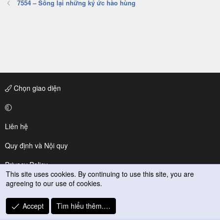
7554 – Sống lại những ký ức hào hùng
Chọn giao diện
Liên hệ
Quy định và Nội quy
Privacy Policy
This site uses cookies. By continuing to use this site, you are
agreeing to our use of cookies.
Trợ giúp
R
Accept
Tìm hiểu thêm.…
S