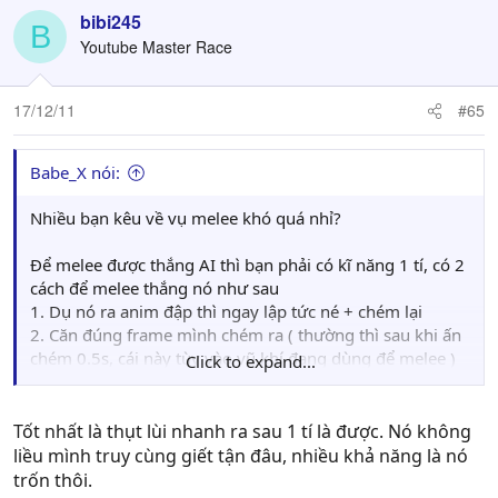
bibi245
B
Youtube Master Race
17/12/11
#65
Babe_X nói:
Nhiều bạn kêu về vụ melee khó quá nhỉ?
Để melee được thắng AI thì bạn phải có kĩ năng 1 tí, có 2
cách để melee thắng nó như sau
1. Dụ nó ra anim đập thì ngay lập tức né + chém lại
2. Căn đúng frame mình chém ra ( thường thì sau khi ấn
chém 0.5s, cái này tùy vào vũ khí đang dùng để melee )
Click to expand...
thì lao vào mặt nó, cách tầm 0.75m chắc chắn thằng AI đi
Túm lại melee trong 7554 là 1 nghệ thuật, bạn nào
Tốt nhất là thụt lùi nhanh ra sau 1 tí là được. Nó không
hardcore thì tập không thì cứ chơi 'dễ' mà rambo đi càn
liều mình truy cùng giết tận đâu, nhiều khả năng là nó
trốn thôi.