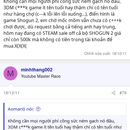
Không cần mọi người phí công sức ném gạch nó đâu,
3DM c***k game ít tên tuổi hay thậm chí có tên tuổi
như hàng chợ (c---k lỗi lên lỗi xuống...), điển hình là
game Shogun 2, em chờ mốc mồm vẫn chưa có c+++k
chơi được, dù request bằng cả tiếng anh hay trung,
hôm nay đang có STEAM sale off cả bộ SHOGUN 2 giá
chỉ còn 500k mà không có tiền trong tài khoản để
mua.X(X(X(
Chỉnh sửa cuối:
18/12/11
minhthang002
M
Youtube Master Race
18/12/11
#79
Aomari0 nói:
Không cần mọi người phí công sức ném gạch nó đâu,
3DM c***k game ít tên tuổi hay thậm chí có tên tuổi như