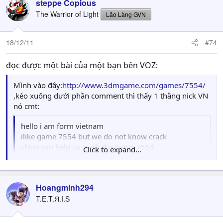
steppe Copious
The Warrior of Light
Lão Làng GVN
18/12/11
#74
đọc được một bài của một bạn bên VOZ:
Mình vào đây:
http://www.3dmgame.com/games/7554/
,kéo xuống dưới phần comment thì thấy 1 thằng nick VN
nó cmt:
hello i am form vietnam
ilike game 7554 but we do not know crack
china can help us crack the game 7554
Click to expand...
thanks very must
Click to expand...
Hoangminh294
T.E.T.Я.I.S