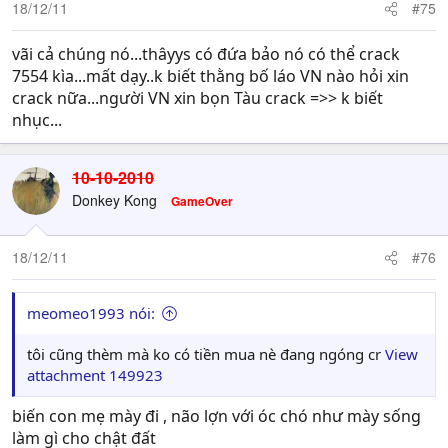
18/12/11
#75
vãi cả chúng nó...thâyys có đứa bảo nó có thể crack
7554 kìa...mất dạy..k biết thằng bố láo VN nào hỏi xin
crack nữa...người VN xin bọn Tàu crack =>> k biết
nhục...
10-10-2010
Donkey Kong
GameOver
18/12/11
#76
meomeo1993 nói:
tôi cũng thèm mà ko có tiền mua nè đang ngóng cr
View
attachment 149923
biến con mẹ mày đi , não lợn với óc chó như mày sống
làm gì cho chật đất