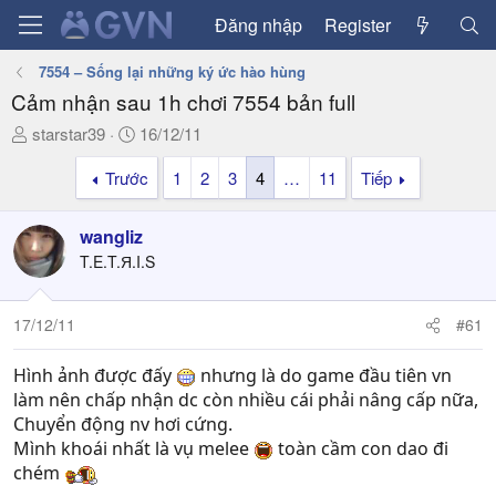
Đăng nhập
Register
7554 – Sống lại những ký ức hào hùng
Cảm nhận sau 1h chơi 7554 bản full
T
N
starstar39
16/12/11
h
g
Trước
1
2
3
4
…
11
Tiếp
r
à
e
y
a
g
wangliz
d
ử
T.E.T.Я.I.S
s
i
t
a
17/12/11
#61
r
t
Hình ảnh được đấy
nhưng là do game đầu tiên vn
e
làm nên chấp nhận dc còn nhiều cái phải nâng cấp nữa,
r
Chuyển động nv hơi cứng.
Mình khoái nhất là vụ melee
toàn cầm con dao đi
chém