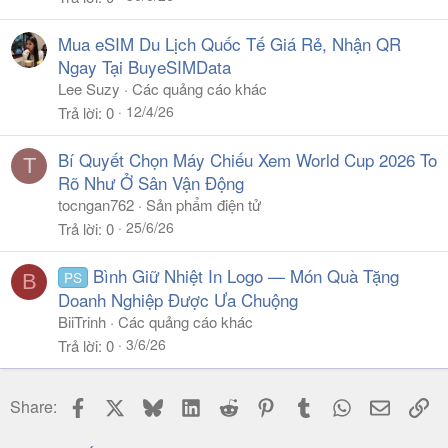
Mua eSIM Du Lịch Quốc Tế Giá Rẻ, Nhận QR
Ngay Tại BuyeSIMData
Lee Suzy
Các quảng cáo khác
12/4/26
Trả lời
0
Bí Quyết Chọn Máy Chiếu Xem World Cup 2026 To
T
Rõ Như Ở Sân Vận Động
tocngan762
Sản phẩm điện tử
25/6/26
Trả lời
0
Bình Giữ Nhiệt In Logo — Món Quà Tặng
PS
B
Doanh Nghiệp Được Ưa Chuộng
BiiTrinh
Các quảng cáo khác
3/6/26
Trả lời
0
Facebook
X
Bluesky
LinkedIn
Reddit
Pinterest
Tumblr
WhatsApp
Email
Li
Share: