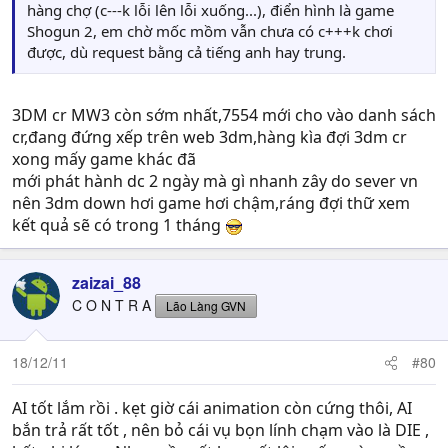
hàng chợ (c---k lỗi lên lỗi xuống...), điển hình là game
Shogun 2, em chờ mốc mồm vẫn chưa có c+++k chơi
được, dù request bằng cả tiếng anh hay trung.
3DM cr MW3 còn sớm nhất,7554 mới cho vào danh sách
cr,đang đứng xếp trên web 3dm,hàng kìa đợi 3dm cr
xong mấy game khác đã
mới phát hành dc 2 ngày mà gì nhanh zây do sever vn
nên 3dm down hơi game hơi chậm,ráng đợi thữ xem
kết quả sẽ có trong 1 tháng
zaizai_88
C O N T R A
Lão Làng GVN
18/12/11
#80
AI tốt lắm rồi . kẹt giờ cái animation còn cứng thôi, AI
bắn trả rất tốt , nên bỏ cái vụ bọn lính chạm vào là DIE ,