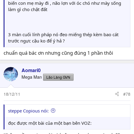
biến con mẹ mày đi , não lợn với óc chó như mày sống
làm gì cho chật đất
3 màn cuối lính pháp nó đeo miếng thép kèm bao cát
trước ngực cậu ko để ý hả ?
chuẩn quá bác ơn nhưng cũng đúng 1 phần thôi
Aomari0
Mega Man
Lão Làng GVN
18/12/11
#78
steppe Copious nói:
đọc được một bài của một bạn bên VOZ: