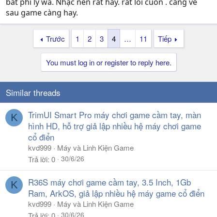
bất phi lý wa. Nhạc nền rất hay. rất lôi cuốn . càng về
sau game càng hay.
Trước
1
2
3
4
…
11
Tiếp
You must log in or register to reply here.
Similar threads
TrimUI Smart Pro máy chơi game cầm tay, màn
K
hình HD, hỗ trợ giả lập nhiều hệ máy chơi game
cổ điển
kvd999
Máy và Linh Kiện Game
30/6/26
Trả lời
0
R36S máy chơi game cầm tay, 3.5 Inch, 1Gb
K
Ram, ArkOS, giả lập nhiều hệ máy game cổ điển
kvd999
Máy và Linh Kiện Game
30/6/26
Trả lời
0