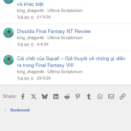
a
y
và khác biệt
king_dragontb
Ultima Scriptorium
21/3/26
Trả lời
0
Dissidia Final Fantasy NT Review
king_dragontb
Ultima Scriptorium
4/4/26
Trả lời
0
Cái chết của Squall – Giả thuyết về những gì diễn
ra trong Final Fantasy VIII
king_dragontb
Ultima Scriptorium
29/3/26
Trả lời
0
Facebook
X
Bluesky
LinkedIn
Reddit
Pinterest
Tumblr
WhatsApp
Email
Li
Share:
Gunbound