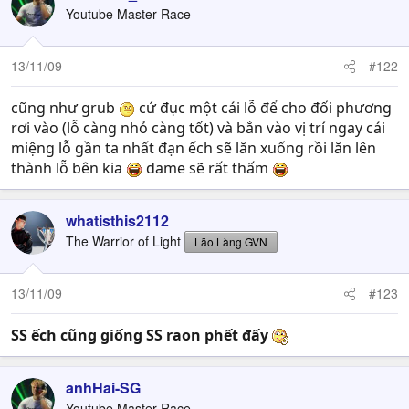
Youtube Master Race
13/11/09
#122
cũng như grub
cứ đục một cái lỗ để cho đối phương
rơi vào (lỗ càng nhỏ càng tốt) và bắn vào vị trí ngay cái
miệng lỗ gần ta nhất đạn ếch sẽ lăn xuống rồi lăn lên
thành lỗ bên kia
dame sẽ rất thấm
whatisthis2112
The Warrior of Light
Lão Làng GVN
13/11/09
#123
SS ếch cũng giống SS raon phết đấy
anhHai-SG
Youtube Master Race