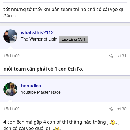
tốt nhưng tớ thấy khi bắn team thì nó chả có cái vẹo gì
đâu :)
whatisthis2112
The Warrior of Light
Lão Làng GVN
15/11/09
#131
mỗi team cần phải có 1 con ếch [-x
herculles
Youtube Master Race
15/11/09
#132
4 con ếch mà gặp 4 con bf thì thằng nào thắng
ếch có cái vẹo quái gì