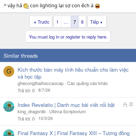
^ vậy hả
con lighting lại sợ con ếch à
Trước
1
…
7
8
Tiếp
You must log in or register to reply here.
Similar threads
Kích thước bàn máy tính tiêu chuẩn cho làm việc
G
và học tập
ghecongthaihoccaocap
Các quảng cáo khác
8/7/26
Trả lời
0
Đ
S
Index Revelatio | Danh mục bài viết nổi bật
ã
t
king_dragontb
Ultima Scriptorium
k
i
10/3/26
Trả lời
0
h
c
ó
k
Final Fantasy X | Final Fantasy XIII – Tương đồng