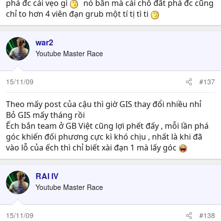
phá đc cái vẹo gì
nó bắn mà cái chỗ đất phá đc cũng
chỉ to hơn 4 viên đạn grub một tí tị tì ti
war2
Youtube Master Race
15/11/09
#137
Theo mấy post của cậu thì giờ GIS thay đổi nhiều nhỉ
Bỏ GIS mấy tháng rồi
Ếch bắn team ở GB Việt cũng lợi phết đấy , mỗi lần phá
góc khiến đối phương cực kì khó chịu , nhất là khi đã
vào lỗ của ếch thì chỉ biết xài đạn 1 mà lấy góc
RAI IV
Youtube Master Race
15/11/09
#138