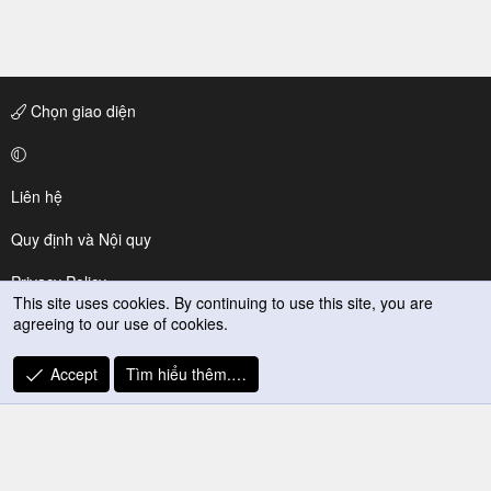
Chọn giao diện
Liên hệ
Quy định và Nội quy
Privacy Policy
This site uses cookies. By continuing to use this site, you are
agreeing to our use of cookies.
Trợ giúp
R
Accept
Tìm hiểu thêm.…
S
S