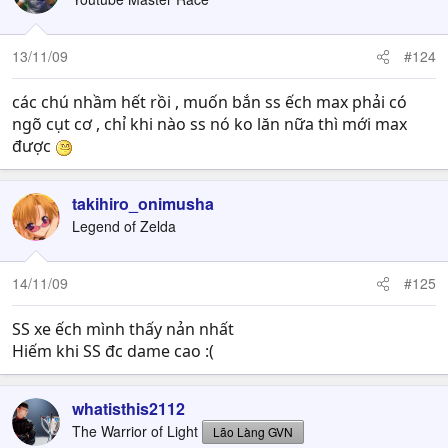
13/11/09
#124
các chú nhầm hết rồi , muốn bắn ss ếch max phải có
ngõ cụt cơ , chỉ khi nào ss nó ko lăn nữa thì mới max
được
takihiro_onimusha
Legend of Zelda
14/11/09
#125
SS xe ếch mình thấy nản nhất
Hiếm khi SS đc dame cao :(
whatisthis2112
The Warrior of Light
Lão Làng GVN