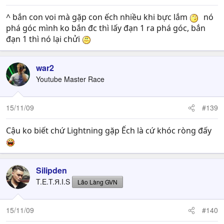
^ bắn con voi mà gặp con ếch nhiều khi bực lắm
nó
phá góc mình ko bắn đc thì lấy đạn 1 ra phá góc, bắn
đạn 1 thì nó lại chửi
war2
Youtube Master Race
15/11/09
#139
Cậu ko biết chứ Lightning gặp Ếch là cứ khóc ròng đấy
Silipden
T.E.T.Я.I.S
Lão Làng GVN
15/11/09
#140