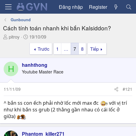
Đăng nhập
Register
Gunbound
Cách tính toán nhanh khi bắn Kalsiddon?
T
N
pitroy
19/10/09
h
g
Trước
1
…
7
8
Tiếp
r
à
e
y
a
g
hanhthong
H
d
ử
Youtube Master Race
s
i
t
a
11/11/09
#121
r
t
^ bắn ss con ếch phải nhờ lốc mới max đc
với vị trí
e
như khi bắn ss grub (2 thằng gần nhau có cái lốc ở
r
giữa)
Phantom_killer271