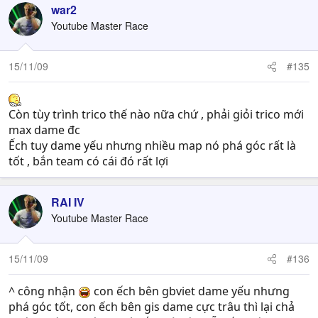
war2
Youtube Master Race
15/11/09
#135
Còn tùy trình trico thế nào nữa chứ , phải giỏi trico mới
max dame đc
Ếch tuy dame yếu nhưng nhiều map nó phá góc rất là
tốt , bắn team có cái đó rất lợi
RAI IV
Youtube Master Race
15/11/09
#136
^ công nhận
con ếch bên gbviet dame yếu nhưng
phá góc tốt, con ếch bên gis dame cực trâu thì lại chả