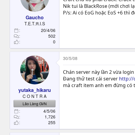
Nik tui là BlackRose (mới chơi lạ
P/s: Ai có EoG hoặc EoS +6 thì đ
Gaucho
T.E.T.Я.I.S
20/4/06
502
0
30/5/08
Chán server này lần 2 vừa login 
Đang thử test cái server
http:/
mà craft item anh em đừng có tố
yutaka_hikaru
C O N T R A
Lão Làng GVN
4/5/06
1,726
255