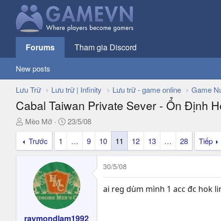
Forums
Tham gia Discord
New posts
Lưu Trữ
Lưu trữ | Infinity
Lưu trữ - game online
Game Nư
Cabal Taiwan Private Sever - Ổn Định 
T
N
Mèo Mỡ
23/5/08
h
g
Trước
1
…
9
10
11
12
13
…
28
Tiếp
r
à
e
y
a
g
30/5/08
d
ử
s
i
ai reg dùm mình 1 acc đc hok l
t
a
r
raymondlam1992