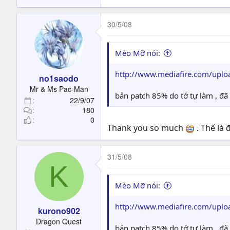
30/5/08
Mèo Mỡ nói:
http://www.mediafire.com/uplo
no1saodo
Mr & Ms Pac-Man
bản patch 85% do tớ tự làm , đã t
22/9/07
180
0
Thank you so much
. Thế là 
31/5/08
K
Mèo Mỡ nói:
http://www.mediafire.com/uplo
kurono902
Dragon Quest
bản patch 85% do tớ tự làm , đã t