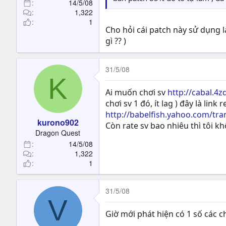
14/5/08
1,322
1
Cho hỏi cái patch này sử dụng l
gì ?? )
31/5/08
K
Ai muốn chơi sv
http://cabal.4
chơi sv 1 đó, ít lag ) đây là link
http://babelfish.yahoo.com/tra
kurono902
Còn rate sv bao nhiêu thì tôi khô
Dragon Quest
14/5/08
1,322
1
31/5/08
V
Giờ mới phát hiện có 1 số các c