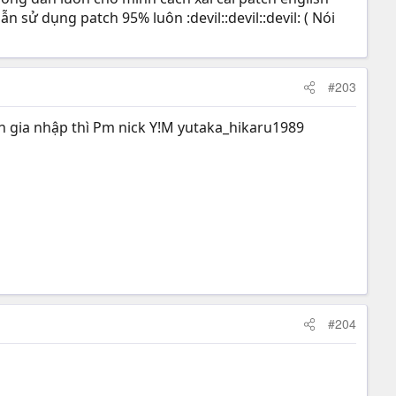
ử dụng patch 95% luôn :devil::devil::devil: ( Nói
#203
ốn gia nhập thì Pm nick Y!M yutaka_hikaru1989
#204