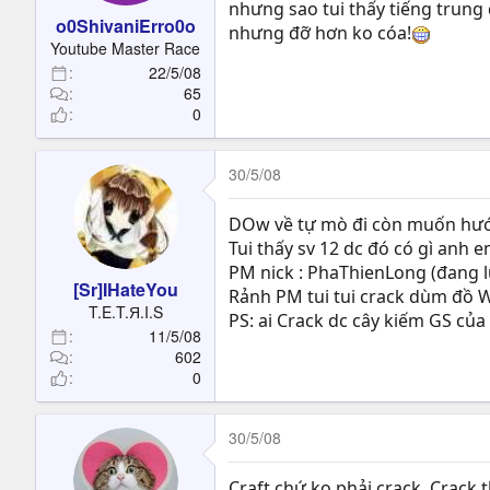
nhưng sao tui thấy tiếng trung
o0ShivaniErro0o
nhưng đỡ hơn ko cóa!
Youtube Master Race
22/5/08
65
0
30/5/08
DOw về tự mò đi còn muốn hướng
Tui thấy sv 12 dc đó có gì anh 
PM nick : PhaThienLong (đang l
[Sr]IHateYou
Rảnh PM tui tui crack dùm đồ W
T.E.T.Я.I.S
PS: ai Crack dc cây kiếm GS của
11/5/08
602
0
30/5/08
Craft chứ ko phải crack. Crack t