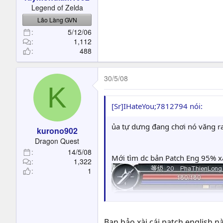
t
Legend of Zelda
e
Lão Làng GVN
r
5/12/06
1,112
488
30/5/08
K
[Sr]IHateYou;7812794 nói:
ủa tự dưng đang chơi nó văng ra 
kurono902
Dragon Quest
14/5/08
Mới tìm dc bản Patch Eng 95% xà
1,322
1
Bạn bảo xài cái patch english n