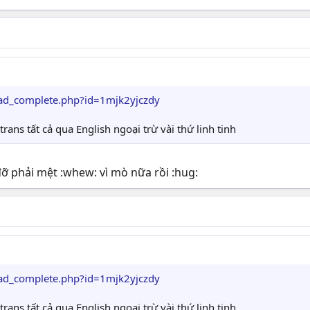
ad_complete.php?id=1mjk2yjczdy
rans tất cả qua English ngoại trừ vài thứ linh tinh
đỡ phải mệt :whew: vì mò nữa rồi :hug:
ad_complete.php?id=1mjk2yjczdy
rans tất cả qua English ngoại trừ vài thứ linh tinh