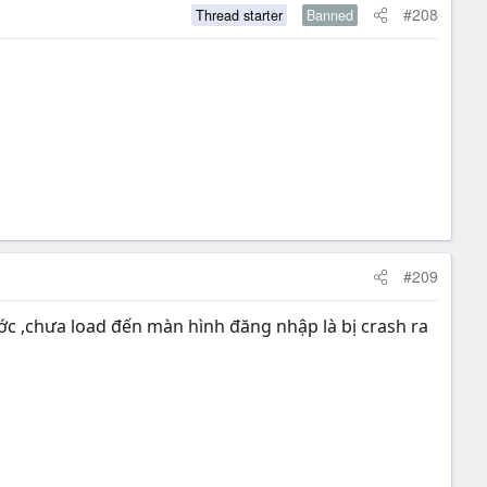
#208
Thread starter
Banned
#209
ớc ,chưa load đến màn hình đăng nhập là bị crash ra