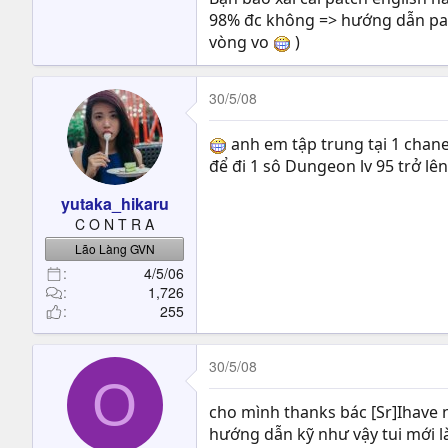
98% đc không => hướng dẫn patc
vòng vo
)
30/5/08
anh em tập trung tại 1 chane
để đi 1 sô Dungeon lv 95 trở lê
yutaka_hikaru
C O N T R A
Lão Làng GVN
4/5/06
1,726
255
30/5/08
O
cho mình thanks bác [Sr]Ihave 
hướng dẫn kỹ như vậy tui mới l