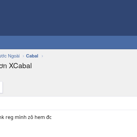
ớc Ngoài
Cabal
Hơn XCabal
ink reg mình zô hem đc