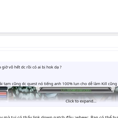
giờ vô hết dc rồi có ai bị hok dạ ?
i tạm cũng dc quest nó tiếng anh 100% lun cho dễ làm Kill cũng
Click to expand...
ày mà tui có thấy link down patch đâu :whew:. Bạn có thể h