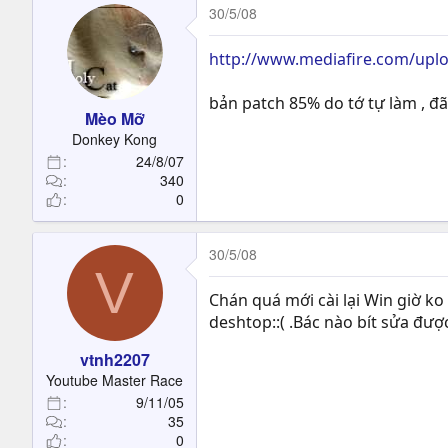
30/5/08
http://www.mediafire.com/upl
bản patch 85% do tớ tự làm , đã 
Mèo Mỡ
Donkey Kong
24/8/07
340
0
30/5/08
V
Chán quá mới cài lại Win giờ k
deshtop::( .Bác nào bít sửa được
vtnh2207
Youtube Master Race
9/11/05
35
0