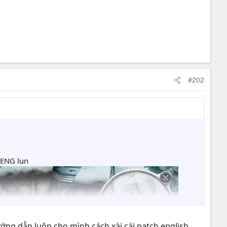
#202
 ENG lun
ướng dẫn luôn cho mình cách xài cái patch english