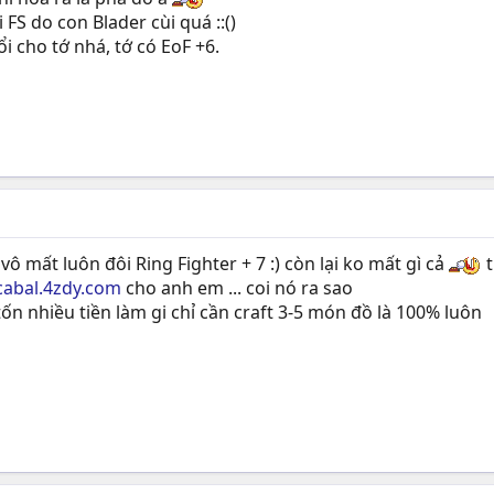
i FS do con Blader cùi quá ::()
ổi cho tớ nhá, tớ có EoF +6.
vô mất luôn đôi Ring Fighter + 7 :) còn lại ko mất gì cả
t
/cabal.4zdy.com
cho anh em ... coi nó ra sao
n nhiều tiền làm gi chỉ cần craft 3-5 món đồ là 100% luôn