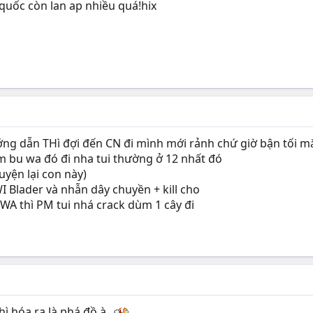
 quốc còn lan ap nhiều quá!hix
 dẫn THì đợi đến CN đi mình mới rảnh chứ giờ bận tối mắt
em bu wa đó đi nha tui thường ở 12 nhất đó
uyện lại con này)
I Blader và nhẫn dây chuyền + kill cho
 WA thì PM tui nhá crack dùm 1 cây đi
hì hóa ra là phá đồ à