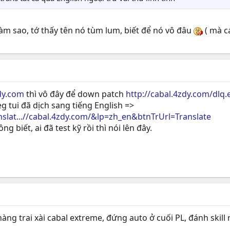
àm sao, tớ thấy tên nó tùm lum, biết để nó vô đâu
( mà cá
zdy.com
thì vô đây để down patch
http://cabal.4zdy.com/dlq.
 reg tui đã dịch sang tiếng English =>
nslat...//cabal.4zdy.com/&lp=zh_en&btnTrUrl=Translate
ng biết, ai đã test kỹ rồi thì nói lên đây.
hàng trai xài cabal extreme, đứng auto ở cuối PL, đánh skill