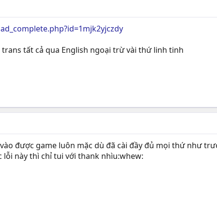
oad_complete.php?id=1mjk2yjczdy
trans tất cả qua English ngoại trừ vài thứ linh tinh
o vào được game luôn mặc dù đã cài đầy đủ mọi thứ như trư
 lỗi này thì chỉ tui với thank nhìu:whew: