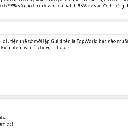
h 98% và cho link down của patch 95% => sau đó hướng dẫn s
l đi . tiện thể tớ mới lập Guild tên là TopWorld bác nào mu
n kiếm item và nói chuyện cho dễ
nha
àm dc!