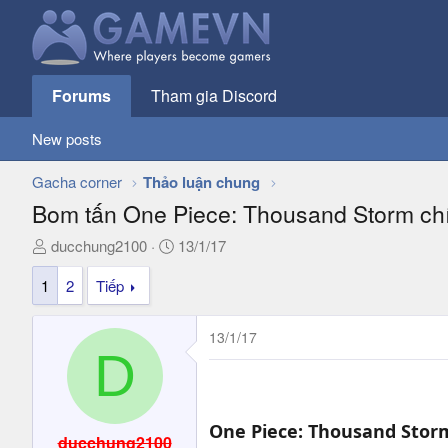
Forums
Tham gia Discord
New posts
Gacha corner
Thảo luận chung
Bom tấn One Piece: Thousand Storm ch
T
N
ducchung2100
13/1/17
h
g
1
2
Tiếp
r
à
e
y
a
g
13/1/17
d
ử
D
s
i
t
a
One Piece: Thousand Stor
r
ducchung2100