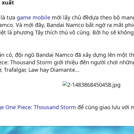
 xuất
là tựa
game mobile
mới lấy chủ đềdựa theo bộ man
amco. Và mới đây, Bandai Namco bất ngờ ra mắt phiê
iệt là phương Tây thích thú vô cùng. Bởi họ sẽ khôn
sẵn có, đội ngũ Bandai Namco đã xây dựng lên một t
iece: Thousand Storm giới thiệu đến người chơi nhữn
r, Trafalgar, Law hay Diamante...
e One Piece: Thousand Storm
để cùng giao lưu với m