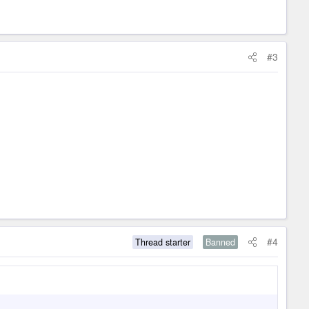
#3
#4
Thread starter
Banned