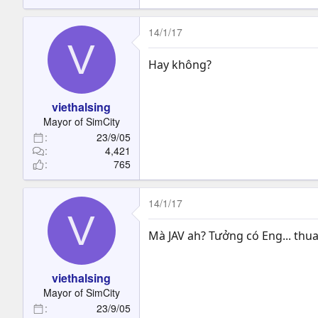
14/1/17
V
Hay không?
viethalsing
Mayor of SimCity
23/9/05
4,421
765
14/1/17
V
Mà JAV ah? Tưởng có Eng... thua
viethalsing
Mayor of SimCity
23/9/05