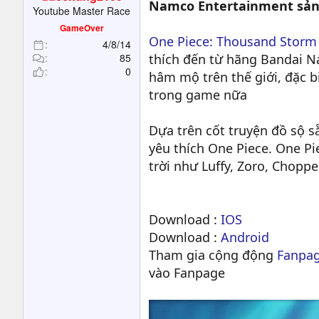
t
Namco Entertainment sản
Youtube Master Race
e
GameOver
r
One Piece: Thousand Storm
4/8/14
85
thích đến từ hãng Bandai N
0
hâm mộ trên thế giới, đặc b
trong game nữa
Dựa trên cốt truyện đồ sộ 
yêu thích One Piece. One P
trời như Luffy, Zoro, Choppe
Download :
IOS
Download :
Android
Tham gia cộng động
Fanpag
vào Fanpage