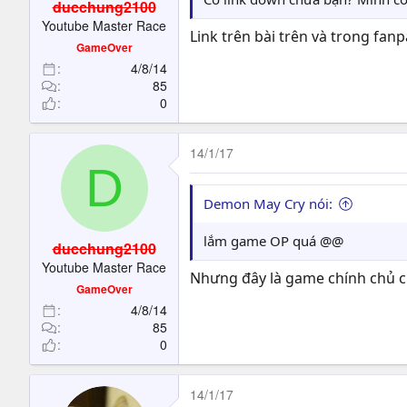
ducchung2100
Youtube Master Race
Link trên bài trên và trong fan
GameOver
4/8/14
85
0
14/1/17
D
Demon May Cry nói:
lắm game OP quá @@
ducchung2100
Youtube Master Race
Nhưng đây là game chính chủ c
GameOver
4/8/14
85
0
14/1/17