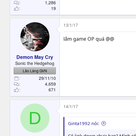
1,286
19
13/1/17
lắm game OP quá @@
Demon May Cry
Sonic the Hedgehog
Lão Làng GVN
29/11/10
4,659
671
14/1/17
D
Ginta1992 nói:
Có link down chưa bạn? Mình có 