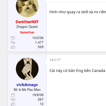
hình như quay ra skill và nv riê
DarkStarNIIT
Dragon Quest
GameOver
10/2/06
1,477
529
14/1/17
Cái này có bản Eng bên Canada 
viviblkmage
Mr & Ms Pac-Man
19/8/08
267
12