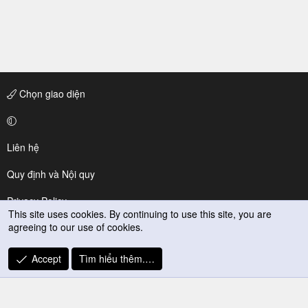
Chọn giao diện
Liên hệ
Quy định và Nội quy
Privacy Policy
This site uses cookies. By continuing to use this site, you are
agreeing to our use of cookies.
Trợ giúp
R
Accept
Tìm hiểu thêm.…
S
S