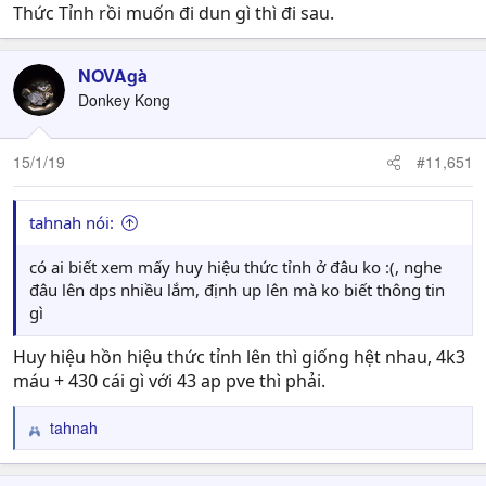
Thức Tỉnh rồi muốn đi dun gì thì đi sau.
NOVAgà
Donkey Kong
15/1/19
#11,651
tahnah nói:
có ai biết xem mấy huy hiệu thức tỉnh ở đâu ko :(, nghe
đâu lên dps nhiều lắm, định up lên mà ko biết thông tin
gì
Huy hiệu hồn hiệu thức tỉnh lên thì giống hệt nhau, 4k3
máu + 430 cái gì với 43 ap pve thì phải.
tahnah
R
e
a