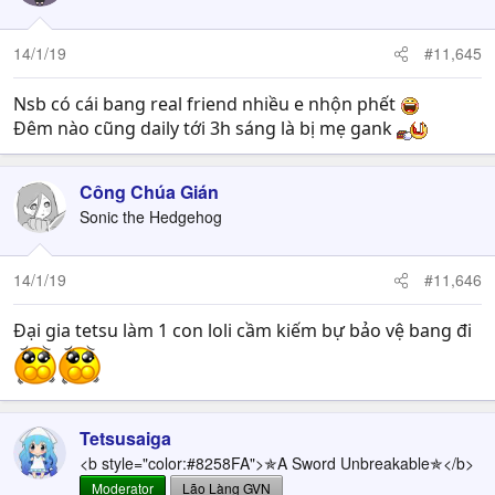
14/1/19
#11,645
Nsb có cái bang real friend nhiều e nhộn phết
Đêm nào cũng daily tới 3h sáng là bị mẹ gank
Công Chúa Gián
Sonic the Hedgehog
14/1/19
#11,646
Đại gia tetsu làm 1 con loli cầm kiếm bự bảo vệ bang đi
Tetsusaiga
<b style="color:#8258FA">✯A Sword Unbreakable✯</b>
Moderator
Lão Làng GVN