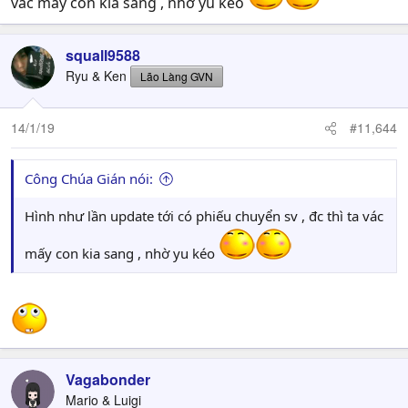
vác mấy con kia sang , nhờ yu kéo
squall9588
Ryu & Ken
Lão Làng GVN
14/1/19
#11,644
Công Chúa Gián nói:
Hình như lần update tới có phiếu chuyển sv , đc thì ta vác
mấy con kia sang , nhờ yu kéo
Vagabonder
Mario & Luigi