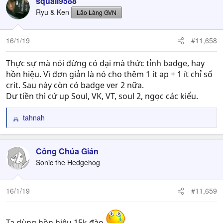
squall9588
Ryu & Ken
Lão Làng GVN
16/1/19
#11,658
Thực sự mà nói đừng có dại mà thức tỉnh badge, hay
hồn hiệu. Vì đơn giản là nó cho thêm 1 ít ap + 1 ít chỉ số
crit. Sau này còn có badge ver 2 nữa.
Dư tiền thì cứ up Soul, VK, VT, soul 2, ngọc các kiểu.
tahnah
R
e
a
c
Công Chúa Gián
t
Sonic the Hedgehog
i
o
n
16/1/19
#11,659
s
:
Ta dùng hồn hiệu 15k đào