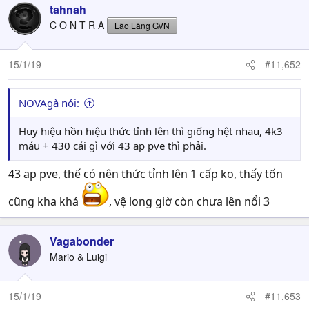
c
tahnah
t
C O N T R A
Lão Làng GVN
i
o
n
15/1/19
#11,652
s
:
NOVAgà nói:
Huy hiệu hồn hiệu thức tỉnh lên thì giống hệt nhau, 4k3
máu + 430 cái gì với 43 ap pve thì phải.
43 ap pve, thế có nên thức tỉnh lên 1 cấp ko, thấy tốn
cũng kha khá
, vệ long giờ còn chưa lên nổi 3
Vagabonder
Mario & Luigi
15/1/19
#11,653