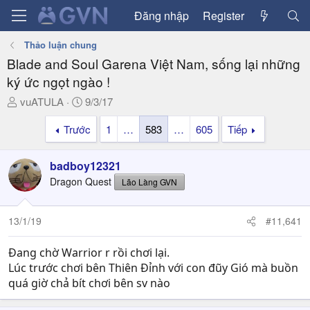
Đăng nhập
Register
Thảo luận chung
Blade and Soul Garena Việt Nam, sống lại những
ký ức ngọt ngào !
T
N
vuATULA
9/3/17
h
g
Trước
1
…
583
…
605
Tiếp
r
à
e
y
a
g
badboy12321
d
ử
Dragon Quest
Lão Làng GVN
s
i
t
a
13/1/19
#11,641
r
t
Đang chờ Warrior r rồi chơi lại.
e
Lúc trước chơi bên Thiên Đỉnh với con đũy Gió mà buồn
r
quá giờ chả bít chơi bên sv nào