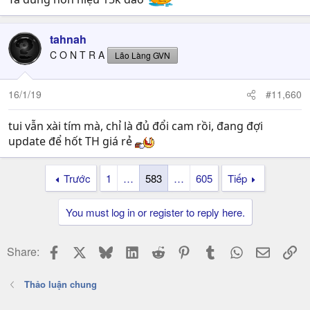
tahnah
C O N T R A
Lão Làng GVN
16/1/19
#11,660
tui vẫn xài tím mà, chỉ là đủ đổi cam rồi, đang đợi
update để hốt TH giá rẻ
Trước
1
…
583
…
605
Tiếp
You must log in or register to reply here.
Facebook
X
Bluesky
LinkedIn
Reddit
Pinterest
Tumblr
WhatsApp
Email
Li
Share:
Thảo luận chung