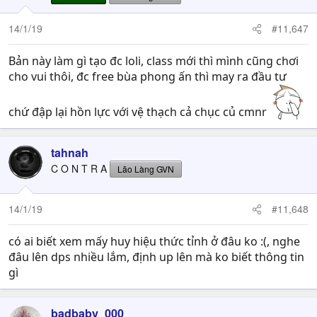
14/1/19
#11,647
Bản này làm gì tạo đc loli, class mới thì mình cũng chơi
cho vui thôi, đc free bùa phong ấn thì may ra đầu tư
chứ đập lại hồn lực với vệ thạch cả chục củ cmnr
tahnah
C O N T R A
Lão Làng GVN
14/1/19
#11,648
có ai biết xem mấy huy hiệu thức tỉnh ở đâu ko :(, nghe
đâu lên dps nhiều lắm, định up lên mà ko biết thông tin
gì
badbaby_000