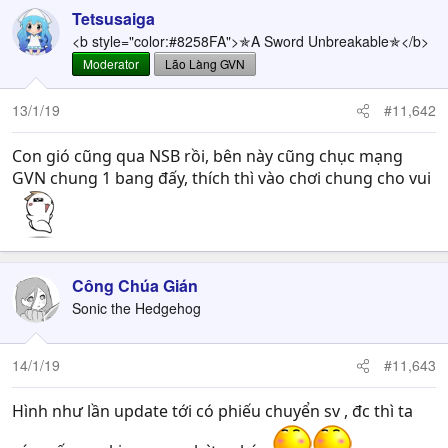
Tetsusaiga
<b style="color:#8258FA">✯A Sword Unbreakable✯</b>
Moderator
Lão Làng GVN
13/1/19
#11,642
Con gió cũng qua NSB rồi, bên này cũng chục mạng
GVN chung 1 bang đấy, thích thì vào chơi chung cho vui
Công Chúa Gián
Sonic the Hedgehog
14/1/19
#11,643
Hình như lần update tới có phiếu chuyển sv , đc thì ta