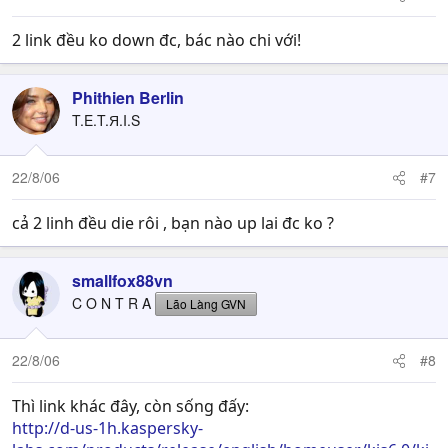
2 link đều ko down đc, bác nào chi với!
Phithien Berlin
T.E.T.Я.I.S
22/8/06
#7
cả 2 linh đều die rôi , bạn nào up lai đc ko ?
smallfox88vn
C O N T R A
Lão Làng GVN
22/8/06
#8
Thì link khác đây, còn sống đấy:
http://d-us-1h.kaspersky-