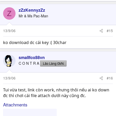
zZzKennyzZz
Z
Mr & Ms Pac-Man
13/9/06
#15
ko download dc cái key :( 30char
smallfox88vn
C O N T R A
Lão Làng GVN
13/9/06
#16
Tui vừa test, link còn work, nhưng thôi nếu ai ko down
đc thì chơi cái file attach dưới này cũng đc.
Attachments