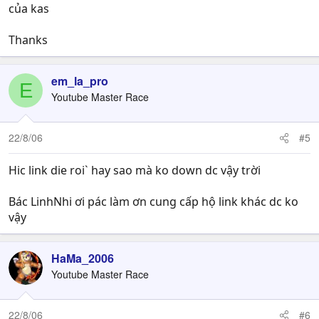
của kas
Thanks
em_la_pro
E
Youtube Master Race
22/8/06
#5
Hic link die roi` hay sao mà ko down dc vậy trời
Bác LinhNhi ơi pác làm ơn cung cấp hộ link khác dc ko
vậy
HaMa_2006
Youtube Master Race
22/8/06
#6