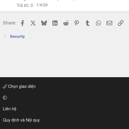
1/4/26
Trả lời
0
Facebook
X
Bluesky
LinkedIn
Reddit
Pinterest
Tumblr
WhatsApp
Email
Li
Share:
Security
Chọn giao diện
Liên hệ
Quy định và Nội quy