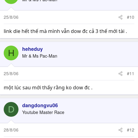
25/8/06
#10
link die hết thế mà mình vẫn dow đc cả 3 thế mới tài .
heheduy
H
Mr & Ms Pac-Man
25/8/06
#11
một lúc sau mới thấy rằng ko dow đc .
dangdongvu06
D
Youtube Master Race
28/8/06
#12