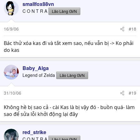
smallfox88vn
C O N T R A
Lão Làng GVN
16/9/06
#18
Bác thử xóa kas đi và tắt xem sao, nếu vẫn bị -> Ko phải
do kas
Baby_Alga
Legend of Zelda
Lão Làng GVN
31/10/06
#19
Không hề bị sao cả - cài Kas là bị vậy đó - buồn quá- làm
sao để sửa lỗi khởi động lại đây
red_strike
C O N T R A
Lão Làng GVN