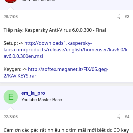
29/7/06
#3
Tiếp này: Kaspersky Anti-Virus 6.0.0.300 - Final
Setup: ->
http://downloads1.kaspersky-
labs.com/products/release/english/homeuser/kav6.0/k
av6.0.0.300en.msi
Keygen: ->
http://softex.meganet.lt/FIX/05.geg-
2/KAV.KEYS.rar
em_la_pro
E
Youtube Master Race
22/8/06
#4
Cảm ơn các pác rất nhiều hic tìm mãi mới biết dc CD key