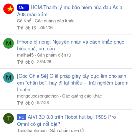
HCM.Thanh lý mũ bảo hiểm nửa đầu Asia
Multi
A08 màu xám.
Số Khổ
Các quảng cáo khác
29/4/26
Trả lời
16
iPhone bị nóng: Nguyên nhân và cách khắc phục
M
hiệu quả, an toàn
maiha45
Sản phẩm điện tử
23/4/26
Trả lời
0
[Góc Chia Sẻ] Giải pháp giày tây cực êm cho anh
M
em "chân bè", hay đi lại nhiều – Trải nghiệm Larem
Loafer
mongcuocsongtothon
Các quảng cáo khác
9/7/26
Trả lời
0
AIVI 3D 3.0 trên Robot hút bụi T50S Pro
PC
T
Omni có gì nổi bật?
Tangthanhxuan
Sản phẩm điện tử