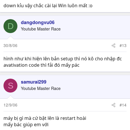
down kỉu vậy chắc cài lại Win luôn mất :o
dangdongvu06
D
Youtube Master Race
30/8/06
#13
hình như khi hiện lên bản setup thì nó kô cho nhập đc
avativation code thì fải đó mấy pác
samurai299
S
Youtube Master Race
12/9/06
#14
máy bị gì mà cứ bật lên là restart hoài
mấy bác giúp em với