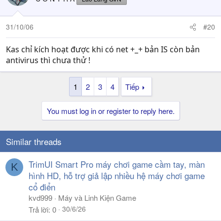
31/10/06
#20
Kas chỉ kích hoạt được khi có net +_+ bản IS còn bản
antivirus thì chưa thử !
1
2
3
4
Tiếp
You must log in or register to reply here.
Similar threads
TrimUI Smart Pro máy chơi game cầm tay, màn
K
hình HD, hỗ trợ giả lập nhiều hệ máy chơi game
cổ điển
kvd999
Máy và Linh Kiện Game
30/6/26
Trả lời
0