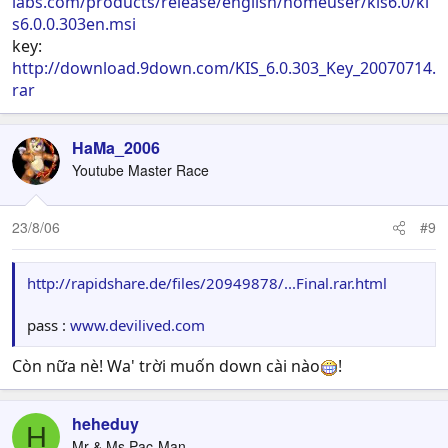
labs.com/products/release/english/homeuser/kis6.0/ki
s6.0.0.303en.msi
key:
http://download.9down.com/KIS_6.0.303_Key_20070714.
rar
HaMa_2006
Youtube Master Race
23/8/06
#9
http://rapidshare.de/files/20949878/...Final.rar.html
pass :
www.devilived.com
Còn nữa nè! Wa' trời muốn down cài nào
!
heheduy
H
Mr & Ms Pac-Man