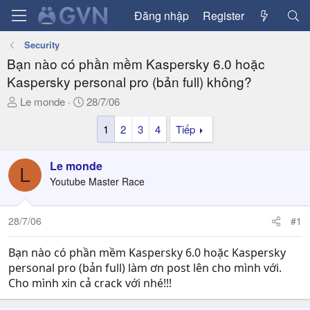
Đăng nhập
Register
Security
Bạn nào có phần mềm Kaspersky 6.0 hoặc
Kaspersky personal pro (bản full) không?
T
N
Le monde
28/7/06
h
g
1
2
3
4
Tiếp
r
à
e
y
a
g
Le monde
L
d
ử
Youtube Master Race
s
i
t
a
28/7/06
#1
r
t
Bạn nào có phần mềm Kaspersky 6.0 hoặc Kaspersky
e
personal pro (bản full) làm ơn post lên cho mình với.
r
Cho mình xin cả crack với nhé!!!