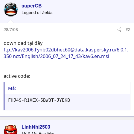
superGB
Legend of Zelda
28/7/06
#2
download tại đây
ftp://kav2006:
Fynb02dbhec60@data.kaspersky.ru
/6.0.1.
350 nct/English/2006_07_24_17_43/kav6.en.msi
active code:
Mã:
FHJ4S-R1XEX-5BW3T-JYEKB
LinhNhi2503
Mr & Ms Pac-Man