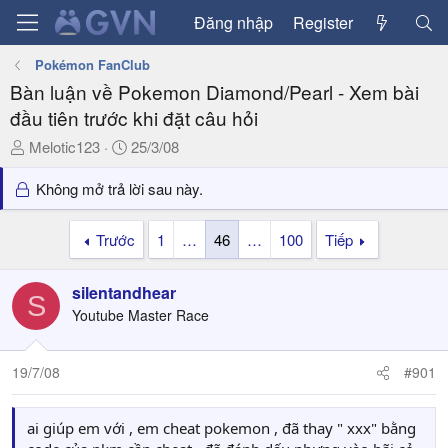
Đăng nhập
Register
Pokémon FanClub
Bàn luận về Pokemon Diamond/Pearl - Xem bài
đầu tiên trước khi đặt câu hỏi
T
N
Melotic123
25/3/08
h
g
r
à
Không mở trả lời sau này.
e
y
a
g
Trước
1
…
46
…
100
Tiếp
d
ử
s
i
silentandhear
t
S
a
Youtube Master Race
r
t
19/7/08
#901
e
r
ai giúp em với , em cheat pokemon , đã thay " xxx" bằng