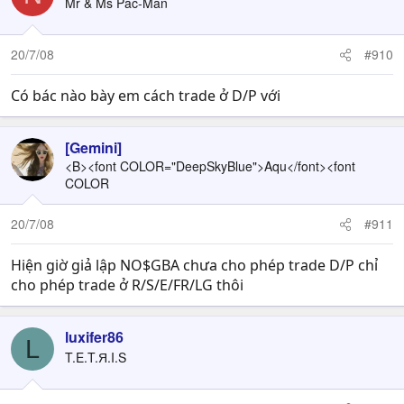
Mr & Ms Pac-Man
20/7/08
#910
Có bác nào bày em cách trade ở D/P với
[Gemini]
<B><font COLOR="DeepSkyBlue">Aqu</font><font
COLOR
20/7/08
#911
Hiện giờ giả lập NO$GBA chưa cho phép trade D/P chỉ
cho phép trade ở R/S/E/FR/LG thôi
luxifer86
L
T.E.T.Я.I.S