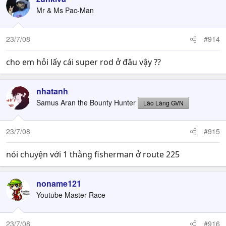
Mr & Ms Pac-Man
23/7/08
#914
cho em hỏi lấy cái super rod ở đâu vậy ??
nhatanh
Samus Aran the Bounty Hunter
Lão Làng GVN
23/7/08
#915
nói chuyện với 1 thằng fisherman ở route 225
noname121
Youtube Master Race
23/7/08
#916