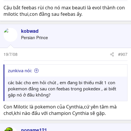
Cậu bắt feebas rùi cho nó max beauti là evol thành con
milotic thui,con đằng sau feebas ấy.
kobwad
Persian Prince
19/7/08
#907
zunkiva nói:
các bác cho em hỏi chút , em đang bi thiếu mất 1 con
pokemon đắng sau con feebas trong pokedex , ai biết
gặp nó ở đâu không?
Con Milotic là pokemon của Cynthia,cứ yên tâm mà
chơi,khi nào đấu với champion Cynthia sẽ gặp.
noname121