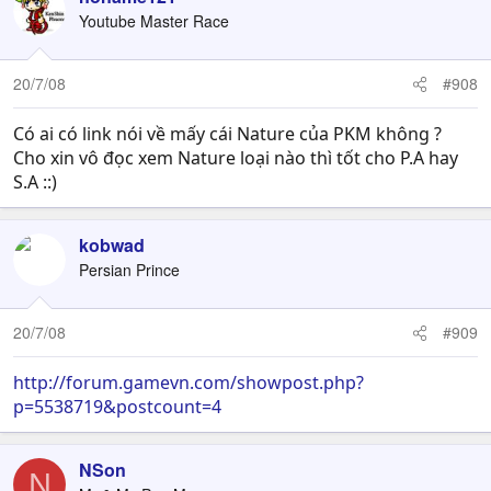
Youtube Master Race
20/7/08
#908
Có ai có link nói về mấy cái Nature của PKM không ?
Cho xin vô đọc xem Nature loại nào thì tốt cho P.A hay
S.A ::)
kobwad
Persian Prince
20/7/08
#909
http://forum.gamevn.com/showpost.php?
p=5538719&postcount=4
NSon
N