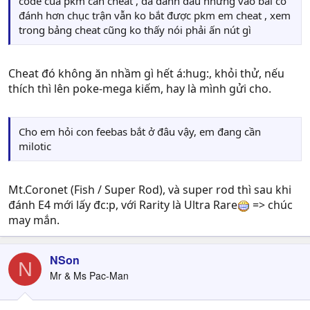
code của pkm cần cheat , đã đánh dấu nhưng vào bãi cỏ
đánh hơn chục trận vẫn ko bắt được pkm em cheat , xem
trong bảng cheat cũng ko thấy nói phải ấn nút gì
Cheat đó không ăn nhầm gì hết á:hug:, khỏi thử, nếu
thích thì lên poke-mega kiếm, hay là mình gửi cho.
Cho em hỏi con feebas bắt ở đâu vậy, em đang cần
milotic
Mt.Coronet (Fish / Super Rod), và super rod thì sau khi
đánh E4 mới lấy đc:p, với Rarity là Ultra Rare
=> chúc
may mắn.
NSon
N
Mr & Ms Pac-Man