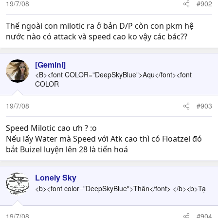
19/7/08
#902
Thế ngoài con milotic ra ở bản D/P còn con pkm hệ
nước nào có attack và speed cao ko vậy các bác??
[Gemini]
<B><font COLOR="DeepSkyBlue">Aqu</font><font
COLOR
19/7/08
#903
Speed Milotic cao ưh ? :o
Nếu lấy Water mà Speed với Atk cao thì có Floatzel đó
bắt Buizel luyện lên 28 là tiến hoá
Lonely Sky
<b><font color="DeepSkyBlue">Thân</font> </b><b>Tạ
19/7/08
#904