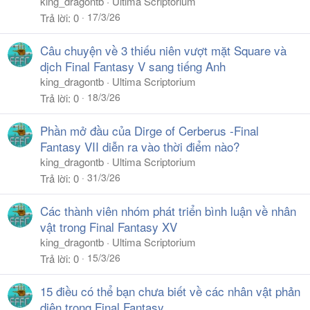
king_dragontb
Ultima Scriptorium
17/3/26
Trả lời
0
Câu chuyện về 3 thiếu niên vượt mặt Square và
dịch Final Fantasy V sang tiếng Anh
king_dragontb
Ultima Scriptorium
18/3/26
Trả lời
0
Phần mở đầu của Dirge of Cerberus -Final
Fantasy VII diễn ra vào thời điểm nào?
king_dragontb
Ultima Scriptorium
31/3/26
Trả lời
0
Các thành viên nhóm phát triển bình luận về nhân
vật trong Final Fantasy XV
king_dragontb
Ultima Scriptorium
15/3/26
Trả lời
0
15 điều có thể bạn chưa biết về các nhân vật phản
diện trong Final Fantasy