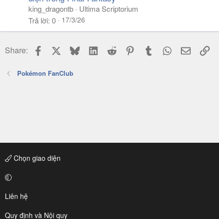
king_dragontb
Ultima Scriptorium
17/3/26
Trả lời
0
Facebook
X
Bluesky
LinkedIn
Reddit
Pinterest
Tumblr
WhatsApp
Email
Li
Share:
Pokémon FanClub
Chọn giao diện
Liên hệ
Quy định và Nội quy