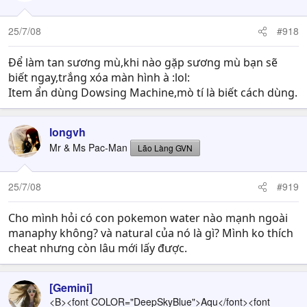
25/7/08
#918
Để làm tan sương mù,khi nào gặp sương mù bạn sẽ
biết ngay,trắng xóa màn hình à :lol:
Item ẩn dùng Dowsing Machine,mò tí là biết cách dùng.
longvh
Mr & Ms Pac-Man
Lão Làng GVN
25/7/08
#919
Cho mình hỏi có con pokemon water nào mạnh ngoài
manaphy không? và natural của nó là gì? Mình ko thích
cheat nhưng còn lâu mới lấy được.
[Gemini]
<B><font COLOR="DeepSkyBlue">Aqu</font><font