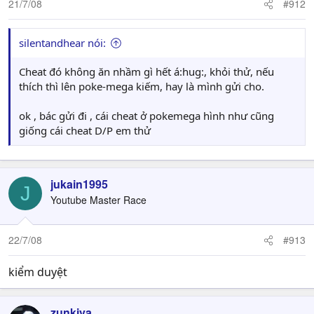
21/7/08
#912
silentandhear nói:
Cheat đó không ăn nhầm gì hết á:hug:, khỏi thử, nếu
thích thì lên poke-mega kiếm, hay là mình gửi cho.
ok , bác gửi đi , cái cheat ở pokemega hình như cũng
giống cái cheat D/P em thử
jukain1995
J
Youtube Master Race
22/7/08
#913
kiểm duyệt
zunkiva