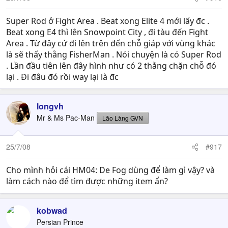
Super Rod ở Fight Area . Beat xong Elite 4 mới lấy đc .
Beat xong E4 thì lên Snowpoint City , đi tàu đến Fight
Area . Từ đây cứ đi lên trên đến chỗ giáp với vùng khác
là sẽ thấy thằng FisherMan . Nói chuyện là có Super Rod
. Lần đầu tiên lên đây hình như có 2 thằng chặn chỗ đó
lại . Đi đâu đó rồi way lại là đc
longvh
Mr & Ms Pac-Man
Lão Làng GVN
25/7/08
#917
Cho mình hỏi cái HM04: De Fog dùng để làm gì vậy? và
làm cách nào để tìm được những item ẩn?
kobwad
Persian Prince