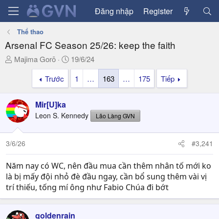
Đăng nhập
Register
Thể thao
Arsenal FC Season 25/26: keep the faith
T
N
Majima Gorō
19/6/24
h
g
Trước
1
…
163
…
175
Tiếp
r
à
e
y
a
g
Mir[U]ka
d
ử
Leon S. Kennedy
Lão Làng GVN
s
i
t
a
3/6/26
#3,241
r
t
Năm nay có WC, nên đầu mua cần thêm nhân tố mới ko
e
là bị mấy đội nhỏ đè đầu ngay, cần bổ sung thêm vài vị
r
trí thiếu, tống mí ông như Fabio Chúa đi bớt
goldenrain