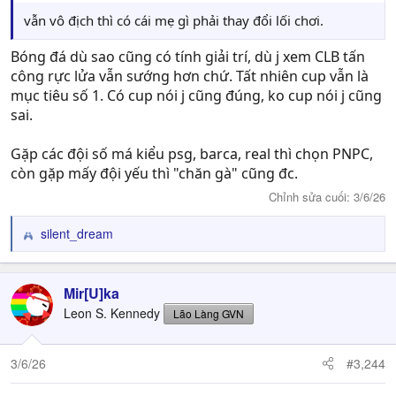
vẫn vô địch thì có cái mẹ gì phải thay đổi lối chơi.
Bóng đá dù sao cũng có tính giải trí, dù j xem CLB tấn
công rực lửa vẫn sướng hơn chứ. Tất nhiên cup vẫn là
mục tiêu số 1. Có cup nói j cũng đúng, ko cup nói j cũng
sai.
Gặp các đội số má kiểu psg, barca, real thì chọn PNPC,
còn gặp mấy đội yếu thì "chăn gà" cũng đc.
Chỉnh sửa cuối:
3/6/26
silent_dream
R
e
a
c
Mir[U]ka
t
Leon S. Kennedy
Lão Làng GVN
i
o
n
3/6/26
#3,244
s
: