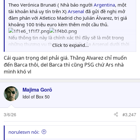
Theo Verónica Brunati ( Nhà báo người
Argentina
, một
tài khoản khá uy tín trên X)
Arsenal
đã gửi đề nghị mở
đàm phán với Atletico Madrid cho Julián Álvarez, trị giá
khoảng 100 triệu euro kèm thêm một cầu thủ.
Nếu thông tin này là chính xác thì đây sẽ là một trong
những thương vụ tham vọng nhất của Arsenal dưới thời
Click to expand...
Arteta.
Julián Álvarez. Một tiền đạo đẳng cấp, đa năng và mới chỉ
Cái quan trọng del phải giá. Thằng Alvarez chỉ muốn
26 tuổi.
đến Barca thôi, del Barca thì cũng PSG chứ Ars nhà
mình khó vl
sao mắc vcl :v, thôi gửi kèm Nelson nhé
Majima Gorō
Idol of Box 50
3/6/26
#3,247
norulesvn nói: