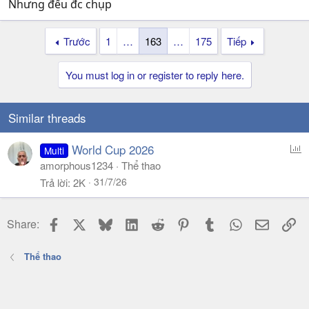
Nhưng đếu đc chụp
Trước
1
…
163
…
175
Tiếp
You must log in or register to reply here.
Similar threads
P
World Cup 2026
Multi
o
amorphous1234
Thể thao
l
31/7/26
Trả lời
2K
l
Facebook
X
Bluesky
LinkedIn
Reddit
Pinterest
Tumblr
WhatsApp
Email
Li
Share:
Thể thao