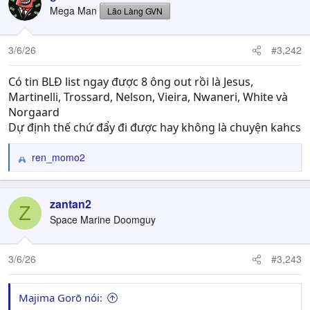
Mega Man
Lão Làng GVN
3/6/26
#3,242
Có tin BLĐ list ngay được 8 ông out rồi là Jesus,
Martinelli, Trossard, Nelson, Vieira, Nwaneri, White và
Norgaard
Dự định thế chứ đẩy đi được hay không là chuyện kahcs
ren_momo2
R
e
a
c
zantan2
Z
t
Space Marine Doomguy
i
o
n
3/6/26
#3,243
s
:
Majima Gorō nói: