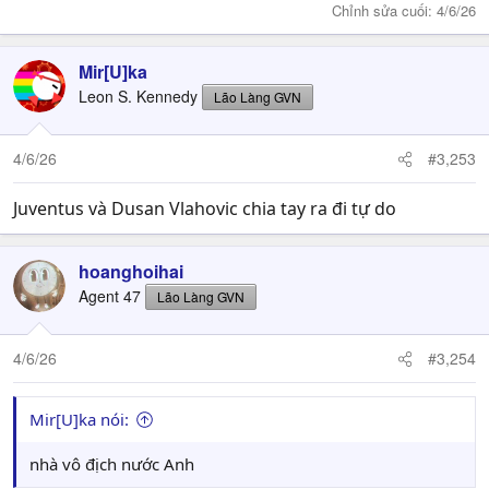
Chỉnh sửa cuối:
4/6/26
Mir[U]ka
Leon S. Kennedy
Lão Làng GVN
4/6/26
#3,253
Juventus và Dusan Vlahovic chia tay ra đi tự do
hoanghoihai
Agent 47
Lão Làng GVN
4/6/26
#3,254
Mir[U]ka nói:
nhà vô địch nước Anh