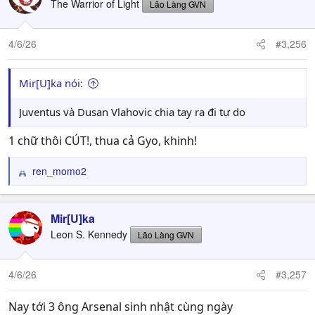
The Warrior of Light
Lão Làng GVN
4/6/26
#3,256
Mir[U]ka nói:
Juventus và Dusan Vlahovic chia tay ra đi tự do
1 chữ thôi CÚT!, thua cả Gyo, khinh!
ren_momo2
R
e
a
c
Mir[U]ka
t
Leon S. Kennedy
Lão Làng GVN
i
o
n
4/6/26
#3,257
s
:
Nay tới 3 ông Arsenal sinh nhật cùng ngày