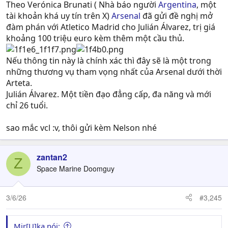
Theo Verónica Brunati ( Nhà báo người
Argentina
, một
tài khoản khá uy tín trên X)
Arsenal
đã gửi đề nghị mở
đàm phán với Atletico Madrid cho Julián Álvarez, trị giá
khoảng 100 triệu euro kèm thêm một cầu thủ.
Nếu thông tin này là chính xác thì đây sẽ là một trong
những thương vụ tham vọng nhất của Arsenal dưới thời
Arteta.
Julián Álvarez. Một tiền đạo đẳng cấp, đa năng và mới
chỉ 26 tuổi.
sao mắc vcl :v, thôi gửi kèm Nelson nhé
zantan2
Z
Space Marine Doomguy
3/6/26
#3,245
Mir[U]ka nói: