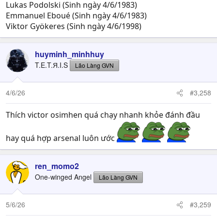
Lukas Podolski (Sinh ngày 4/6/1983)
Emmanuel Eboué (Sinh ngày 4/6/1983)
Viktor Gyökeres (Sinh ngày 4/6/1998)
huyminh_minhhuy
T.E.T.Я.I.S
Lão Làng GVN
4/6/26
#3,258
Thích victor osimhen quá chạy nhanh khỏe đánh đầu
hay quá hợp arsenal luôn ước
ren_momo2
One-winged Angel
Lão Làng GVN
5/6/26
#3,259