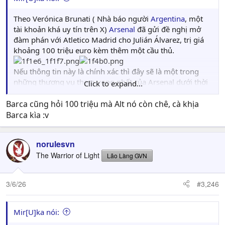
Theo Verónica Brunati ( Nhà báo người
Argentina
, một
tài khoản khá uy tín trên X)
Arsenal
đã gửi đề nghị mở
đàm phán với Atletico Madrid cho Julián Álvarez, trị giá
khoảng 100 triệu euro kèm thêm một cầu thủ.
Nếu thông tin này là chính xác thì đây sẽ là một trong
những thương vụ tham vọng nhất của Arsenal dưới thời
Click to expand...
Arteta.
Julián Álvarez. Một tiền đạo đẳng cấp, đa năng và mới chỉ
Barca cũng hỏi 100 triệu mà Alt nó còn chê, cà khịa
26 tuổi.
Barca kìa :v
sao mắc vcl :v, thôi gửi kèm Nelson nhé
norulesvn
The Warrior of Light
Lão Làng GVN
3/6/26
#3,246
Mir[U]ka nói: