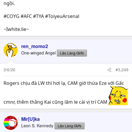
ngồi.
#COYG #AFC #TYA #ToiyeuArsenal
~Iwhite.lie~
ren_momo2
One-winged Angel
Lão Làng GVN
3/6/26
#3,249
Rogers chịu đá LW thì hơi lạ, CAM giờ thừa Eze với Gấc
cmnr, thêm thằng Kai cũng lăm le cái vị trí CAM
Mir[U]ka
Leon S. Kennedy
Lão Làng GVN