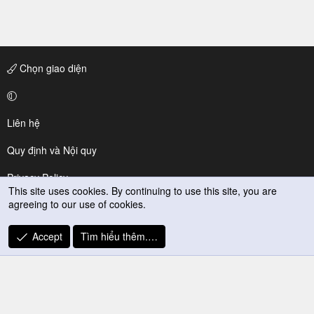
Chọn giao diện
Liên hệ
Quy định và Nội quy
Privacy Policy
This site uses cookies. By continuing to use this site, you are
agreeing to our use of cookies.
Trợ giúp
R
Accept
Tìm hiểu thêm.…
S
S