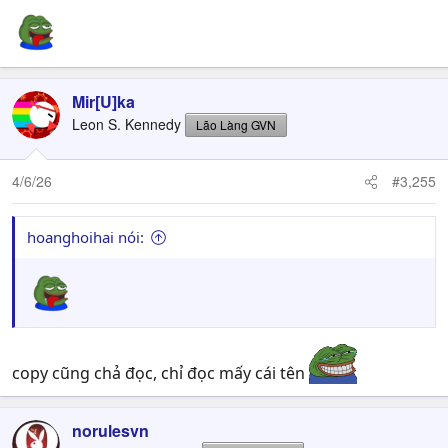
Mir[U]ka
Leon S. Kennedy
Lão Làng GVN
4/6/26
#3,255
hoanghoihai nói:
copy cũng chả đọc, chỉ đọc mấy cái tên
norulesvn