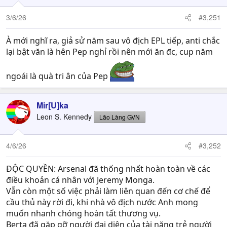
3/6/26
#3,251
À mới nghĩ ra, giả sử năm sau vô địch EPL tiếp, anti chắc
lại bật văn là hên Pep nghỉ rồi nên mới ăn đc, cup năm
ngoái là quà tri ân của Pep
Mir[U]ka
Leon S. Kennedy
Lão Làng GVN
4/6/26
#3,252
ĐỘC QUYỀN: Arsenal đã thống nhất hoàn toàn về các
điều khoản cá nhân với Jeremy Monga.
Vẫn còn một số việc phải làm liên quan đến cơ chế để
cầu thủ này rời đi, khi nhà vô địch nước Anh mong
muốn nhanh chóng hoàn tất thương vụ.
Berta đã gặp gỡ người đại diện của tài năng trẻ người