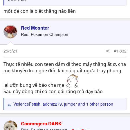
mốt đẻ con là biết thằng nào liền
Red Mosnter
Red, Pokémon Champion
25/5/21
#1,832
Thực tế nhiều con teen dẩm đi theo mấy thằng ất ơ, cha
mẹ khuyên ko nghe đến khi nó quất ngựa truy phong
lại ưỡn bụng về báo cha mẹ
Sau này đồng chí có con gái ráng mà dạy bảo
ViolenceFetish
,
adoniz279
,
jumper
and 1 other person
R
e
a
c
Gaorangers.DARK
t