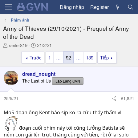
Đăng nhập
Register
Phim ảnh
Army of Thieves (29/10/2021) - Prequel of Army
of the Dead
T
N
seifer819
21/2/21
h
g
Trước
1
…
92
…
139
Tiếp
r
à
e
y
a
g
dread_nought
d
ử
The Last of Us
Lão Làng GVN
s
i
t
a
25/5/21
#1,821
r
t
MoS đoạn ông Kent bảo sịp ko ra cứu thấy thấm vl
e
r
đoạn cuối phim này tôi cũng tưởng Batista sẽ
ném con gái lên trực thăng cùng với tiền, rồi ở lại solo