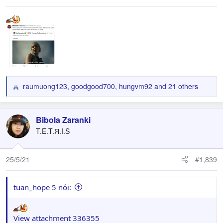
raumuong123
,
goodgood700
,
hungvm92
and 21 others
R
e
a
c
Bibola Zaranki
t
T.E.T.Я.I.S
i
o
n
25/5/21
#1,839
s
:
tuan_hope 5 nói:
View attachment 336355