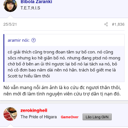
Bibola Zaranki
T.E.T.Я.I.S
25/5/21
#1,836
aramir nói:
có giải thích cũng trong đoạn tâm sự bố con. nó cũng
sôcs nhưng ko hề giận bố nó. nhưng đang ptsd nó mong
chờ bố ở bên an ủi thì ngược lại bố nó lại tách xa nó, bỏ
nó cô đơn bao năm dài nên nó hận. trách bố giết mẹ là
Scott tự hiểu lầm thôi
Nó vẫn mang nỗi ám ảnh là ko cứu đc ngươi thân thôi,
nên mới đi làm tình nguyện viên cứu trợ dân tị nạn đó.
zerokinghell
The Pride of Hiigara
GameOver
Lão Làng GVN