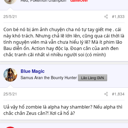
Red, Pokémon champion
GameOver
i
o
n
25/5/21
#1,833
s
:
Con bé nó bị ám ảnh chuyện cha nó tự tay giết mẹ . cái
này khó trách. Nhưng chả lẽ lớn lên, cũng qua cái thời là
tình nguyện viên mà vẫn chưa hiểu lý lẽ? Mà ít phim lão
Bau diễn ổn. Action hay độc lạ. Đoạn cắn của anh đen
chắc tranh cãi nhất vì nhiều người soi (có mình)
Blue Magic
Samus Aran the Bounty Hunter
Lão Làng GVN
25/5/21
#1,834
Uả vậy hổ zombie là alpha hay shambler? Nếu alpha thì
chắc chắn Zeus cắn?! Xơi cả hổ à?