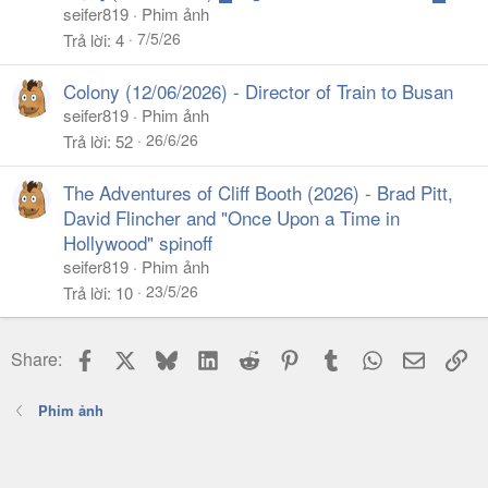
seifer819
Phim ảnh
7/5/26
Trả lời
4
Colony (12/06/2026) - Director of Train to Busan
seifer819
Phim ảnh
26/6/26
Trả lời
52
The Adventures of Cliff Booth (2026) - Brad Pitt,
David Flincher and "Once Upon a Time in
Hollywood" spinoff
seifer819
Phim ảnh
23/5/26
Trả lời
10
Facebook
X
Bluesky
LinkedIn
Reddit
Pinterest
Tumblr
WhatsApp
Email
Li
Share:
Phim ảnh