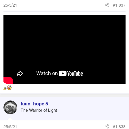
25/5/21
#1,837
tuan_hope 5
The Warrior of Light
25/5/21
#1,838