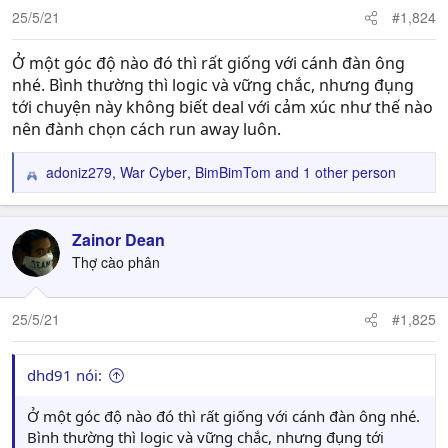
25/5/21
#1,824
Ở một góc độ nào đó thì rất giống với cánh đàn ông
nhé. Bình thường thì logic và vững chắc, nhưng đụng
tới chuyện này không biết deal với cảm xúc như thế nào
nên đành chọn cách run away luôn.
adoniz279
,
War Cyber
,
BimBimTom
and 1 other person
R
e
a
c
Zainor Dean
t
Thợ cào phân
i
o
n
25/5/21
#1,825
s
:
dhd91 nói:
Ở một góc độ nào đó thì rất giống với cánh đàn ông nhé.
Bình thường thì logic và vững chắc, nhưng đụng tới