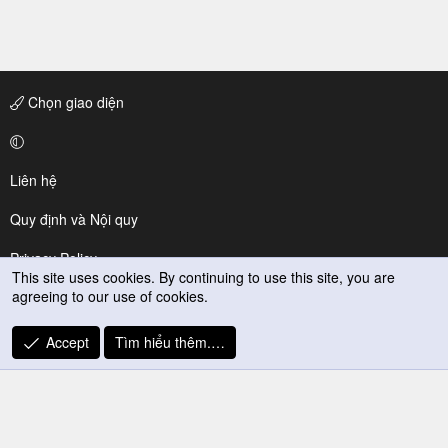
Chọn giao diện
Liên hệ
Quy định và Nội quy
Privacy Policy
This site uses cookies. By continuing to use this site, you are
agreeing to our use of cookies.
Trợ giúp
R
Accept
Tìm hiểu thêm.…
S
S