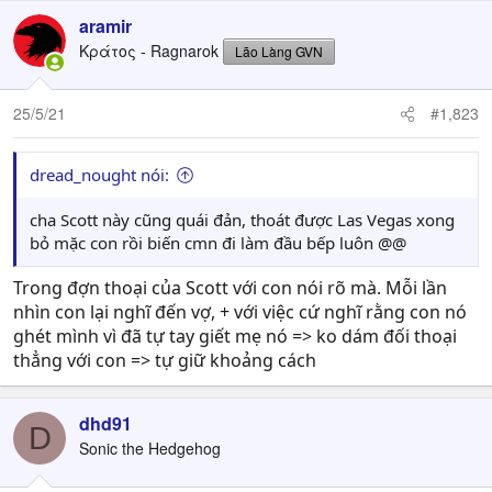
a
c
aramir
t
Κράτος - Ragnarok
Lão Làng GVN
i
o
n
25/5/21
#1,823
s
:
dread_nought nói:
cha Scott này cũng quái đản, thoát được Las Vegas xong
bỏ mặc con rồi biến cmn đi làm đầu bếp luôn @@
Trong đợn thoại của Scott với con nói rõ mà. Mỗi lần
nhìn con lại nghĩ đến vợ, + với việc cứ nghĩ rằng con nó
ghét mình vì đã tự tay giết mẹ nó => ko dám đối thoại
thẳng với con => tự giữ khoảng cách
dhd91
D
Sonic the Hedgehog