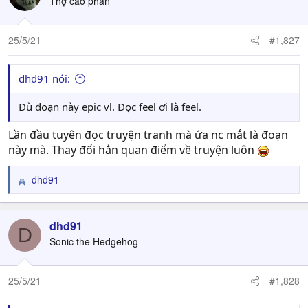
Thợ cào phân
25/5/21
#1,827
dhd91 nói:
Đù đoạn này epic vl. Đọc feel ơi là feel.
Lần đầu tuyên đọc truyện tranh mà ứa nc mắt là đoạn
này mà. Thay đổi hẳn quan điểm về truyện luôn
dhd91
R
e
a
c
dhd91
D
t
Sonic the Hedgehog
i
o
n
25/5/21
#1,828
s
: