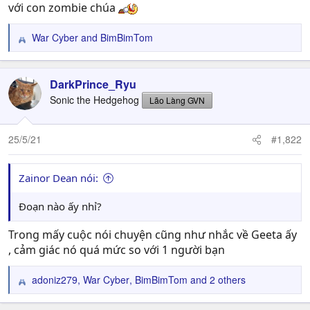
với con zombie chúa
War Cyber
and
BimBimTom
R
e
a
c
DarkPrince_Ryu
t
Sonic the Hedgehog
Lão Làng GVN
i
o
n
25/5/21
#1,822
s
:
Zainor Dean nói:
Đoạn nào ấy nhỉ?
Trong mấy cuộc nói chuyện cũng như nhắc về Geeta ấy
, cảm giác nó quá mức so với 1 người bạn
adoniz279
,
War Cyber
,
BimBimTom
and 2 others
R
e