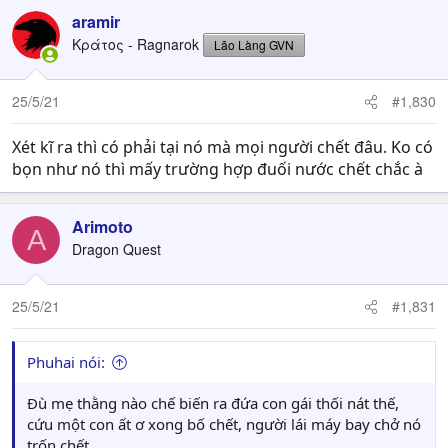
aramir
Κράτος - Ragnarok
Lão Làng GVN
25/5/21
#1,830
Xét kĩ ra thì có phải tại nó mà mọi người chết đâu. Ko có
bọn như nó thì mấy trường hợp đuối nước chết chắc à
Arimoto
A
Dragon Quest
25/5/21
#1,831
Phuhai nói:
Đù mẹ thằng nào chế biến ra đứa con gái thối nát thế,
cứu một con ất ơ xong bố chết, người lái máy bay chở nó
trốn chết