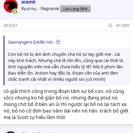
aramir
Κράτος - Ragnarok
Lão Làng GVN
25/5/21
#1,835
Gaorangers.DARK nói:
Con bé nó bị ám ảnh chuyện cha nó tự tay giết mẹ . cái
này khó trách. Nhưng chả lẽ lớn lên, cũng qua cái thời là
tình nguyện viên mà vẫn chưa hiểu lý lẽ? Mà ít phim lão
Bau diễn ổn. Action hay độc lạ. Đoạn cắn của anh đen
chắc tranh cãi nhất vì nhiều người soi (có mình)
có giải thích cũng trong đoạn tâm sự bố con. nó cũng
sôcs nhưng ko hề giận bố nó. nhưng đang ptsd nó
mong chờ bố ở bên an ủi thì ngược lại bố nó lại tách xa
nó, bỏ nó cô đơn bao năm dài nên nó hận. trách bố giết
mẹ là Scott tự hiểu lầm thôi