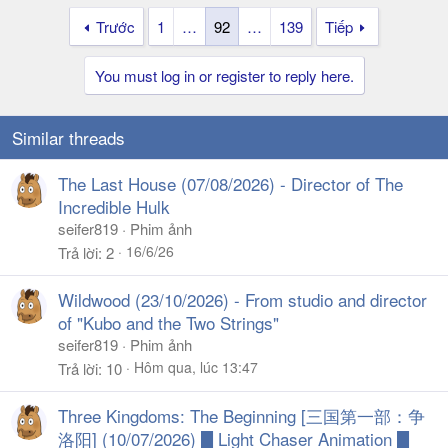
Trước
1
…
92
…
139
Tiếp
You must log in or register to reply here.
Similar threads
The Last House (07/08/2026) - Director of The
Incredible Hulk
seifer819
Phim ảnh
16/6/26
Trả lời
2
Wildwood (23/10/2026) - From studio and director
of "Kubo and the Two Strings"
seifer819
Phim ảnh
Hôm qua, lúc 13:47
Trả lời
10
Three Kingdoms: The Beginning [三国第一部：争
洛阳] (10/07/2026) █ Light Chaser Animation █