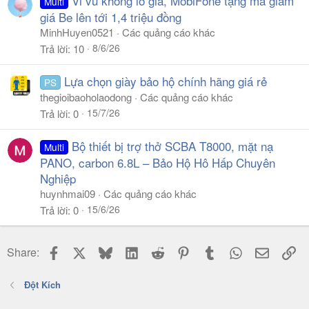
Vi vu không lo giá, MobiFone tặng mã giảm
Multi
giá Be lên tới 1,4 triệu đồng
MinhHuyen0521
Các quảng cáo khác
8/6/26
Trả lời
10
Lựa chọn giày bảo hộ chính hãng giá rẻ
PS
thegioibaoholaodong
Các quảng cáo khác
15/7/26
Trả lời
0
Bộ thiết bị trợ thở SCBA T8000, mặt nạ
Multi
PANO, carbon 6.8L – Bảo Hộ Hô Hấp Chuyên
Nghiệp
huynhmai09
Các quảng cáo khác
15/6/26
Trả lời
0
Facebook
X
Bluesky
LinkedIn
Reddit
Pinterest
Tumblr
WhatsApp
Email
Li
Share:
Đột Kích