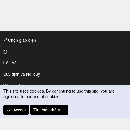
Chọn giao diện
Liên hệ
Quy định và Nội quy
Privacy Policy
This site uses cookies. By continuing to use this site, you are
agreeing to our use of cookies.
Trợ giúp
R
Accept
Tìm hiểu thêm.…
S
S