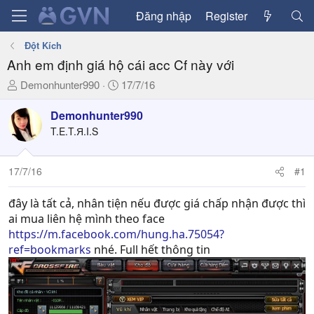
Đăng nhập
Register
Đột Kích
Anh em định giá hộ cái acc Cf này với
T
N
Demonhunter990
17/7/16
h
g
r
à
Demonhunter990
e
y
T.E.T.Я.I.S
a
g
d
ử
17/7/16
#1
s
i
t
a
đây là tất cả, nhân tiện nếu được giá chấp nhận được thì
r
ai mua liên hệ mình theo face
t
https://m.facebook.com/hung.ha.75054?
e
ref=bookmarks
nhé. Full hết thông tin
r