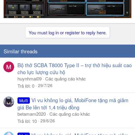
You must log in or register to reply here.
Similar threads
Bộ thở SCBA T8000 Type II – trợ thở hiệu suất cao
cho lực lượng cứu hộ
huynhmai09
Các quảng cáo khác
29/7/26
Trả lời
0
Vi vu không lo giá, MobiFone tặng mã giảm
Multi
giá Be lên tới 1,4 triệu đồng
betamam2020
Các quảng cáo khác
29/6/26
Trả lời
10