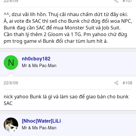
22/6/09
#107
^^, dzui vãi lih hồn. Thuj cãi nhau chấm dứt từ đây oki.
À, ai vote đx SAC thì sell cho Bunk chứ đừg đổi woa NPC,
Bunk đag cần SAC để mua Monster Suit và Job Suit.
Cần thah lý thêm 2 Gloom và 1 TG. Pm yahoo chứ đừg
pm trog game vì Bunk đổi char tùm lum hít á.
nh0cboy182
N
Mr & Ms Pac-Man
22/6/09
#108
nick yahoo Bunk là gì và làm sao để giao bán cho bunk
SAC
[Nhoc]Water[LiLi
Mr & Ms Pac-Man