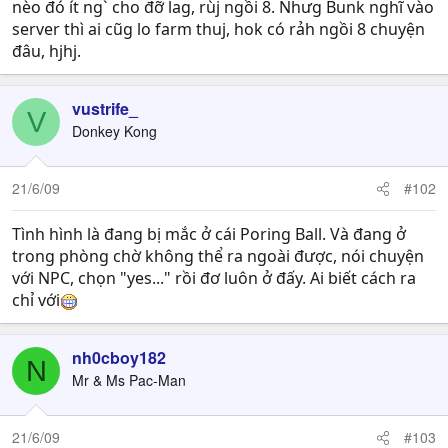
nèo đó ít ng` cho đỡ lag, rùj ngồi 8. Nhưg Bunk nghĩ vào
server thì ai cũg lo farm thuj, hok có rảh ngồi 8 chuyện
đâu, hjhj.
vustrife_
V
Donkey Kong
21/6/09
#102
Tình hình là đang bị mắc ở cái Poring Ball. Và đang ở
trong phòng chờ không thể ra ngoài được, nói chuyện
với NPC, chọn "yes..." rồi đơ luôn ở đấy. Ai biết cách ra
chỉ với
nh0cboy182
N
Mr & Ms Pac-Man
21/6/09
#103