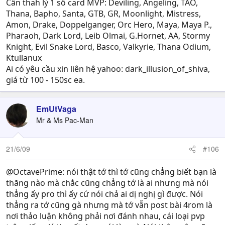
hiện ra cả 1 list về custom item và xero item.
Cần thah lý 1 số card MVP: Deviling, Angeling, TAO,
_ Nếu như bạn VN vào chơi đôg thì Bunk sẽ kiếm 1 Go
Thana, Bapho, Santa, GTB, GR, Moonlight, Mistress,
nèo đó ít ng` cho đỡ lag, rùj ngồi 8. Nhưg Bunk nghĩ vào
Amon, Drake, Doppelganger, Orc Hero, Maya, Maya P.,
server thì ai cũg lo farm thuj, hok có rảh ngồi 8 chuyện
Pharaoh, Dark Lord, Leib Olmai, G.Hornet, AA, Stormy
đâu, hjhj.
Knight, Evil Snake Lord, Basco, Valkyrie, Thana Odium,
Ktullanux
Ai có yêu cầu xin liên hệ yahoo: dark_illusion_of_shiva,
giá từ 100 - 150sc ea.
EmUtVaga
Mr & Ms Pac-Man
21/6/09
#106
@OctavePrime: nói thật tớ thì tớ cũng chẳng biết bạn là
thăng nào mà chắc cũng chẳng tớ là ai nhưng mà nói
thẳng ấy pro thì ấy cứ nói chả ai dị nghị gì được. Nói
thẳng ra tớ cũng gà nhưng mà tớ vẫn post bài 4rom là
nơi thảo luận không phải nơi đánh nhau, cái loại pvp