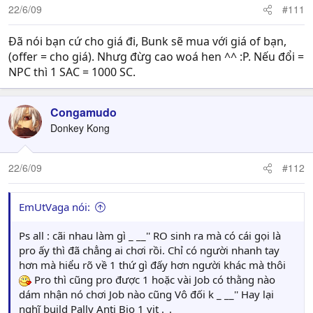
22/6/09
#111
Đã nói bạn cứ cho giá đi, Bunk sẽ mua với giá of bạn,
(offer = cho giá). Nhưg đừg cao woá hen ^^ :P. Nếu đổi =
NPC thì 1 SAC = 1000 SC.
Congamudo
Donkey Kong
22/6/09
#112
EmUtVaga nói:
Ps all : cãi nhau làm gì _ __'' RO sinh ra mà có cái gọi là
pro ấy thì đã chẳng ai chơi rồi. Chỉ có người nhanh tay
hơn mà hiểu rõ về 1 thứ gì đấy hơn người khác mà thôi
Pro thì cũng pro được 1 hoặc vài Job có thằng nào
dám nhận nó chơi Job nào cũng Vô đối k _ __'' Hay lại
nghĩ build Pally Anti Bio 1 vit ._.