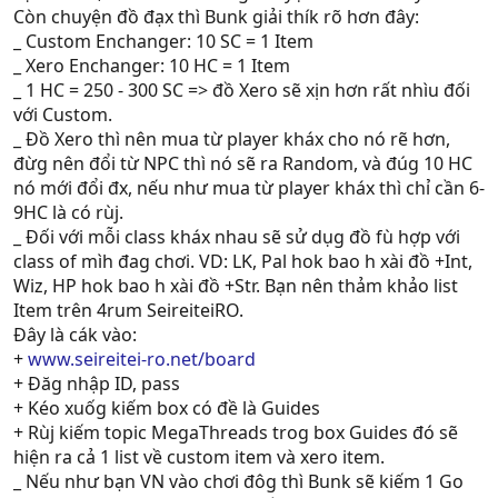
Còn chuyện đồ đạx thì Bunk giải thík rõ hơn đây:
_ Custom Enchanger: 10 SC = 1 Item
_ Xero Enchanger: 10 HC = 1 Item
_ 1 HC = 250 - 300 SC => đồ Xero sẽ xịn hơn rất nhìu đối
với Custom.
_ Đồ Xero thì nên mua từ player kháx cho nó rẽ hơn,
đừg nên đổi từ NPC thì nó sẽ ra Random, và đúg 10 HC
nó mới đổi đx, nếu như mua từ player kháx thì chỉ cần 6-
9HC là có rùj.
_ Đối với mỗi class kháx nhau sẽ sử dụg đồ fù hợp với
class of mìh đag chơi. VD: LK, Pal hok bao h xài đồ +Int,
Wiz, HP hok bao h xài đồ +Str. Bạn nên thảm khảo list
Item trên 4rum SeireiteiRO.
Đây là cák vào:
+
www.seireitei-ro.net/board
+ Đăg nhập ID, pass
+ Kéo xuốg kiếm box có đề là Guides
+ Rùj kiếm topic MegaThreads trog box Guides đó sẽ
hiện ra cả 1 list về custom item và xero item.
_ Nếu như bạn VN vào chơi đôg thì Bunk sẽ kiếm 1 Go