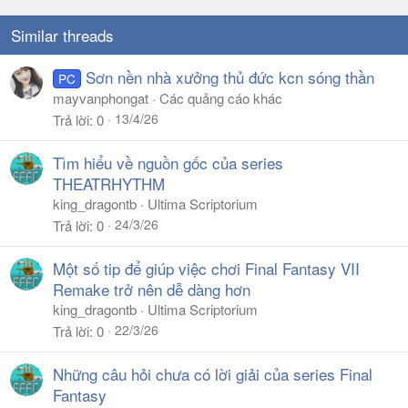
Similar threads
Sơn nền nhà xưởng thủ đức kcn sóng thần
PC
mayvanphongat
Các quảng cáo khác
13/4/26
Trả lời
0
Tìm hiểu về nguồn gốc của series
THEATRHYTHM
king_dragontb
Ultima Scriptorium
24/3/26
Trả lời
0
Một số tip để giúp việc chơi Final Fantasy VII
Remake trở nên dễ dàng hơn
king_dragontb
Ultima Scriptorium
22/3/26
Trả lời
0
Những câu hỏi chưa có lời giải của series Final
Fantasy