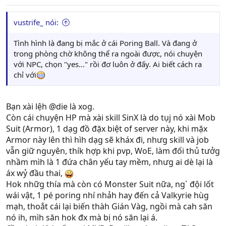
chi, mạh ai lo việx nấy, hãy sốg theo cák Fươg Tây, wan
tâm nhìu đến như dzậy thì ít nhìu cũg sẽ gây ra sự xík
vustrife_ nói:
mík, và dẫn đến nhữg chuyện như bi h đây.
Còn chuyện đồ đạx thì Bunk giải thík rõ hơn đây:
Tình hình là đang bị mắc ở cái Poring Ball. Và đang ở
_ Custom Enchanger: 10 SC = 1 Item
trong phòng chờ không thể ra ngoài được, nói chuyện
_ Xero Enchanger: 10 HC = 1 Item
với NPC, chọn "yes..." rồi đơ luôn ở đấy. Ai biết cách ra
_ 1 HC = 250 - 300 SC => đồ Xero sẽ xịn hơn rất nhìu đối
chỉ với
với Custom.
_ Đồ Xero thì nên mua từ player kháx cho nó rẽ hơn, đừg
nên đổi từ NPC thì nó sẽ ra Random, và đúg 10 HC nó
Bạn xài lệh @die là xog.
mới đổi đx, nếu như mua từ player kháx thì chỉ cần 6-
Còn cái chuyện HP mà xài skill SinX là do tụj nó xài Mob
9HC là có rùj.
Suit (Armor), 1 dạg đồ đặx biệt of server này, khi mặx
_ Đối với mỗi class kháx nhau sẽ sử dụg đồ fù hợp với
Armor này lên thì hìh dạg sẽ kháx đi, nhưg skill và job
class of mìh đag chơi. VD: LK, Pal hok bao h xài đồ +Int,
vẫn giữ nguyên, thík hợp khi pvp, WoE, làm đối thủ tưởg
Wiz, HP hok bao h xài đồ +Str. Bạn nên thảm khảo list
nhầm mìh là 1 đứa chân yếu tay mềm, nhưg ai dè lại là
Item trên 4rum SeireiteiRO.
áx wỷ đầu thai,
Đây là cák vào:
Hok nhữg thía mà còn có Monster Suit nữa, ng` đội lốt
+
www.seireitei-ro.net/board
wái vật, 1 pé poring nhí nhảh hay đến cả Valkyrie hùg
+ Đăg nhập ID, pass
mạh, thoắt cái lại biến thàh Gián Vàg, ngồi mà cah săn
+ Kéo xuốg kiếm box có đề là Guides
nó ih, mìh săn hok đx mà bị nó săn lại á.
+ Rùj kiếm topic MegaThreads trog box Guides đó sẽ