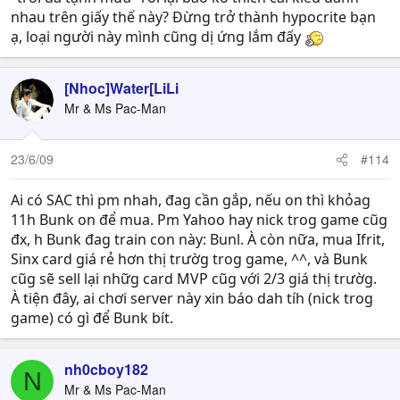
nhau trên giấy thế này? Đừng trở thành hypocrite bạn
ạ, loại người này mình cũng dị ứng lắm đấy
[Nhoc]Water[LiLi
Mr & Ms Pac-Man
23/6/09
#114
Ai có SAC thì pm nhah, đag cần gắp, nếu on thì khỏag
11h Bunk on để mua. Pm Yahoo hay nick trog game cũg
đx, h Bunk đag train con này: Bunl. À còn nữa, mua Ifrit,
Sinx card giá rẻ hơn thị trườg trog game, ^^, và Bunk
cũg sẽ sell lại nhữg card MVP cũg với 2/3 giá thị trườg.
À tiện đây, ai chơi server này xin báo dah tíh (nick trog
game) có gì để Bunk bít.
nh0cboy182
N
Mr & Ms Pac-Man