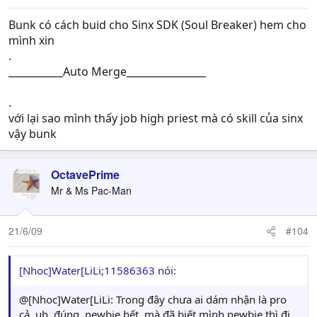
Bunk có cách buid cho Sinx SDK (Soul Breaker) hem cho
mình xin
.
___________Auto Merge________________
.
với lại sao mình thấy job high priest mà có skill của sinx
vậy bunk
OctavePrime
Mr & Ms Pac-Man
21/6/09
#104
[Nhoc]Water[LiLi;11586363 nói:
@[Nhoc]Water[LiLi: Trong đây chưa ai dám nhận là pro
cả, uh, đúng, newbie hết, mà đã biết mình newbie thì đi