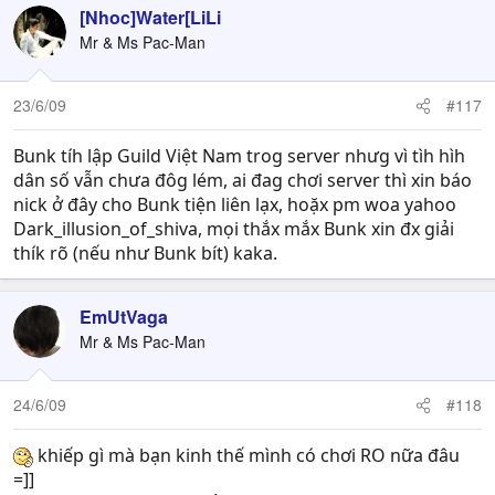
[Nhoc]Water[LiLi
Mr & Ms Pac-Man
23/6/09
#117
Bunk tíh lập Guild Việt Nam trog server nhưg vì tìh hìh
dân số vẫn chưa đôg lém, ai đag chơi server thì xin báo
nick ở đây cho Bunk tiện liên lạx, hoặx pm woa yahoo
Dark_illusion_of_shiva, mọi thắx mắx Bunk xin đx giải
thík rõ (nếu như Bunk bít) kaka.
EmUtVaga
Mr & Ms Pac-Man
24/6/09
#118
khiếp gì mà bạn kinh thế mình có chơi RO nữa đâu
=]]