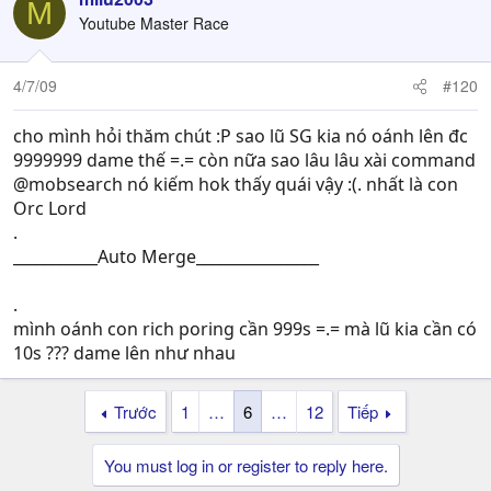
M
Youtube Master Race
4/7/09
#120
cho mình hỏi thăm chút :P sao lũ SG kia nó oánh lên đc
9999999 dame thế =.= còn nữa sao lâu lâu xài command
@mobsearch nó kiếm hok thấy quái vậy :(. nhất là con
Orc Lord
.
___________Auto Merge________________
.
mình oánh con rich poring cần 999s =.= mà lũ kia cần có
10s ??? dame lên như nhau
Trước
1
…
6
…
12
Tiếp
You must log in or register to reply here.