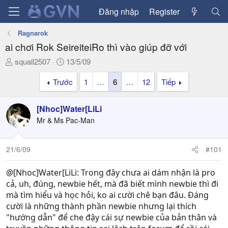
Đăng nhập
Register
Ragnarok
ai chơi Rok SeireiteiRo thì vào giúp đỡ với
T
N
squall2507
13/5/09
h
g
Trước
1
…
6
…
12
Tiếp
r
à
e
y
a
g
[Nhoc]Water[LiLi
d
ử
Mr & Ms Pac-Man
s
i
t
a
21/6/09
#101
r
t
@[Nhoc]Water[LiLi: Trong đây chưa ai dám nhận là pro
e
cả, uh, đúng, newbie hết, mà đã biết mình newbie thì đi
r
mà tìm hiểu và học hỏi, ko ai cười chê bạn đâu. Đáng
cười là những thành phần newbie nhưng lại thích
"hướng dẫn" để che đậy cái sự newbie của bản thân và