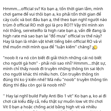
chơi, chơi cho nó pro đi. Tớ thấy Noob ý nó còn tốt hơn
bạn nhiều, noob ít ra nó còn biết đi giải thích những cái
Hmmm....official sv? Ko bạn ạ, tốn thời gian lắm, mình
nó biết cho người gà hơn. Còn bạn thì sao ngồi đấy bới
chơi game để vui thôi bạn a, ko phải tốn thời gian để
xé để đá xoáy ? thể hiện pro. Vâng xin thưa bạn Pro
cày cuốc và bot đâu bạn ạ, thế theo bạn nghĩ người nào
chấm hết ^^ khỏi '' Trích dẫn k lại cãi nhau cả lũ lại lên
trùm ở official RO mới gọi là pro RO?? Vậy thì mình xin
bảng Ok !
nói thẳng, seireiteiRo là high rate bạn ạ, vấn đề đang là
Ps all : cãi nhau làm gì _ __'' RO sinh ra mà có cái gọi là
high rate mà sao bạn lai "đổ mưa" official sv thế này?
pro ấy thì đã chẳng ai chơi rồi. Chỉ có người nhanh tay
Hay là bạn là nhân vật khét tiếng bên official RO và vì
hơn mà hiểu rõ về 1 thứ gì đấy hơn người khác mà thôi
thế muốn mời mình qua để "luận kiếm" chăng?
Pro thì cũng pro được 1 hoặc vài Job có thằng nào
dám nhận nó chơi Job nào cũng Vô đối k _ __'' Hay lại
"noob ít ra nó còn biết đi giải thích những cái nó biết
nghĩ build Pally Anti Bio 1 vit ._.
cho người gà hơn" - phải nói sao nhỉ? Hmmm....thật sự,
mình chỉ thấy noob đi truyền những thông tin sai lệch
cho người khác thì nhiều hơn. Còn truyền thông tín
đúng thì ko ý kiến nhé? Mà nếu "noob" truyền thông tín
đúng thì đâu còn gọi là noob nhỉ?
'' Hay lại nghĩ build Pally Anti Bio 1 vit" Ko bạn ạ, ko ai đi
chơi cái kiểu đấy cả, nếu thật sự muốn low vit thi chơi
Vit 0 bạn ạ hoặc chống acid bằng high vit và nhiều