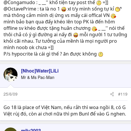
@Congamudo : _ __'' khổ tiện tay post thế
=]]
@OctavePrime : ta là no 1
xl t/y mình sống tự kỉ
mà thông cảm mình dị ứng vs mấy cái offical VN
mình bảo bạn qua đấy khéo lên top PK là đến hôm
offline sv khéo được tặng huân chương
_ __'' nói thế
thôi chả có ý gì đường ai nấy đi
mỗi người 1 tư tưởng
khỏi cãi nhau. Tư tưởng của mềnh là mọi người pro
mình noob ok chưa =]]
P/s hypocrite là cái gì thế ? ăn được không
[Nhoc]Water[LiLi
Mr & Ms Pac-Man
25/6/09
#119
Go 18 là place of Việt Nam, nếu rảh thì woa ngồi 8, có G
Việt rùj đó, còn ai chơi nữa thì pm Bunl để vào G nghen.
milu2003