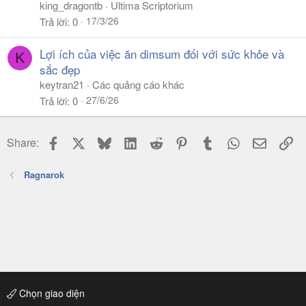
king_dragontb
Ultima Scriptorium
17/3/26
Trả lời
0
Lợi ích của việc ăn dimsum đối với sức khỏe và
K
sắc đẹp
keytran21
Các quảng cáo khác
27/6/26
Trả lời
0
Facebook
X
Bluesky
LinkedIn
Reddit
Pinterest
Tumblr
WhatsApp
Email
Li
Share:
Ragnarok
Chọn giao diện