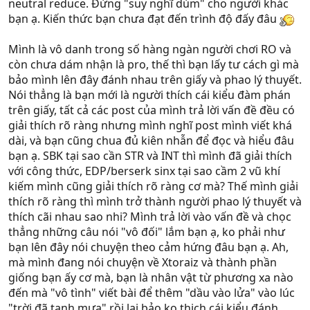
neutral reduce. Đừng "suy nghĩ dùm" cho người khác
bạn ạ. Kiến thức bạn chưa đạt đến trình độ đấy đâu
Mình là vô danh trong số hàng ngàn người chơi RO và
còn chưa dám nhận là pro, thế thì bạn lấy tư cách gì mà
bảo mình lên đây đánh nhau trên giấy và phao lý thuyết.
Nói thẳng là bạn mới là người thích cái kiểu đàm phán
trên giấy, tất cả các post của mình trả lời vấn đề đều có
giải thích rõ ràng nhưng mình nghĩ post mình viết khá
dài, và bạn cũng chua đủ kiên nhẫn để đọc và hiểu đâu
bạn ạ. SBK tại sao cần STR và INT thì mình đã giải thích
với công thức, EDP/berserk sinx tại sao cầm 2 vũ khí
kiếm mình cũng giải thích rõ ràng cơ mà? Thế mình giải
thích rõ ràng thì mình trở thành người phao lý thuyết và
thích cãi nhau sao nhi? Mình trả lời vào vấn đề và chọc
thẳng những câu nói "vô đối" lắm bạn ạ, ko phải như
bạn lên đây nói chuyện theo cảm hứng đâu bạn ạ. Ah,
mà mình đang nói chuyện về Xtoraiz và thành phần
giống bạn ấy cơ mà, bạn là nhân vật từ phương xa nào
đến mà "vô tình" viết bài để thêm "dầu vào lửa" vào lúc
"trời đã tạnh mưa" rồi lại bảo ko thich cái kiểu đánh