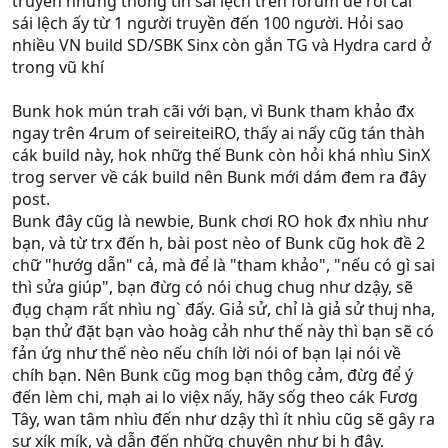
truyền những thông tin sai lệch trên forum để rồi cái
sái lệch ấy từ 1 người truyền đến 100 người. Hỏi sao
nhiều VN build SD/SBK Sinx còn gắn TG và Hydra card ở
trong vũ khí
Bunk hok mún trah cãi với bạn, vì Bunk tham khảo đx
ngay trên 4rum of seireiteiRO, thấy ai nấy cũg tán thàh
cák build này, hok nhữg thế Bunk còn hỏi khá nhìu SinX
trog server về cák build nên Bunk mới dám đem ra đây
post.
Bunk đây cũg là newbie, Bunk chơi RO hok đx nhìu như
bạn, và từ trx đến h, bài post nèo of Bunk cũg hok đề 2
chữ "hướg dẫn" cả, mà để là "tham khảo", "nếu có gì sai
thì sửa giúp", bạn đừg có nói chug chug như dzậy, sẽ
đụg chạm rất nhìu ng` đấy. Giả sử, chỉ là giả sử thuj nha,
bạn thử đặt bạn vào hoàg cảh như thế này thì bạn sẽ có
fản ứg như thế nèo nếu chíh lời nói of bạn lại nói về
chíh bạn. Nên Bunk cũg mog bạn thôg cảm, đừg để ý
đến lèm chi, mạh ai lo việx nấy, hãy sốg theo cák Fươg
Tây, wan tâm nhìu đến như dzậy thì ít nhìu cũg sẽ gây ra
sự xík mík, và dẫn đến nhữg chuyện như bi h đây.