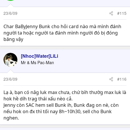
23/6/09
#115
Char BaByJenny Bunk cho hỏi card nào mà mình đánh
người ta hoặc người ta đánh mình người đó bị đóng
băng vậy
[Nhoc]Water[LiLi
Mr & Ms Pac-Man
23/6/09
#116
Lạ à, bạn có nâg luk max chưa, chứ bìh thườg max luk là
hok hề díh trạg thái xấu nèo cả.
Jenny còn SAC hem sell Bunk ih, Bunk đag on nè, còn
nếu hok on đx thì tối nay 8h~10h30, sell cho Bunk
nghen.