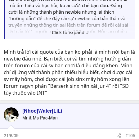
mà tìm hiểu và học hỏi, ko ai cười chê bạn đâu. Đáng
cười là những thành phần newbie nhưng lại thích
"hướng dẫn" để che đậy cái sự newbie của bản thân và
truyền những thông tin sai lệch trên forum để rồi cái sái
lệch ấy từ 1 người truyền đến 100 người. Hỏi sao nhiều
Click to expand...
VN build SD/SBK Sinx còn gắn TG và Hydra card ở trong
vũ khí
Mình trả lời cái quote của bạn ko phải là mình nói bạn là
Bunk hok mún trah cãi với bạn, vì Bunk tham khảo đx
newbie đâu nhé. Bạn biết coi và tìm những hướng dẫn
ngay trên 4rum of seireiteiRO, thấy ai nấy cũg tán thàh
trên forum của cái sv bạn chơi là điều đáng khen. Mình
cák build này, hok nhữg thế Bunk còn hỏi khá nhìu SinX
chỉ dị ứng với thành phần thiếu hiểu biết, chơi được cái
trog server về cák build nên Bunk mới dám đem ra đây
sv mấy hôm, chơi được cái job sinx mấy hôm xong lên
post.
forum ragvn phán "Berserk sinx nên xài Jur 4" rồi "SD
Bunk đây cũg là newbie, Bunk chơi RO hok đx nhìu như
tùy thuộc vào INT"
bạn, và từ trx đến h, bài post nèo of Bunk cũg hok đề 2
chữ "hướg dẫn" cả, mà để là "tham khảo", "nếu có gì sai
thì sửa giúp", bạn đừg có nói chug chug như dzậy, sẽ
[Nhoc]Water[LiLi
đụg chạm rất nhìu ng` đấy. Giả sử, chỉ là giả sử thuj nha,
Mr & Ms Pac-Man
bạn thử đặt bạn vào hoàg cảh như thế này thì bạn sẽ có
fản ứg như thế nèo nếu chíh lời nói of bạn lại nói về chíh
21/6/09
#105
bạn. Nên Bunk cũg mog bạn thôg cảm, đừg để ý đến lèm