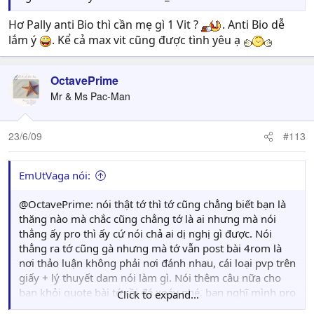
Hơ Pally anti Bio thì cần mẹ gì 1 Vit ?
. Anti Bio dễ
lắm ý
. Kể cả max vit cũng được tình yêu ạ
OctavePrime
Mr & Ms Pac-Man
23/6/09
#113
EmUtVaga nói:
@OctavePrime: nói thật tớ thì tớ cũng chẳng biết bạn là
thăng nào mà chắc cũng chẳng tớ là ai nhưng mà nói
thẳng ấy pro thì ấy cứ nói chả ai dị nghị gì được. Nói
thẳng ra tớ cũng gà nhưng mà tớ vẫn post bài 4rom là
nơi thảo luận không phải nơi đánh nhau, cái loại pvp trên
giấy + lý thuyết dam nói làm gì. Nói thêm câu nữa cho
bạn khỏi quote bài tớ rồi đá xoáy nhé, bạn nghĩ mình pro
Click to expand...
chứ gì thế thì bạn sang sv offical nào khủng nhất ý mà