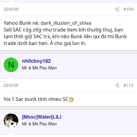
22/6/09
#109
Yahoo Bunk nè: dark_illusion_of_shiva
Sell SAC cũg zốg như trade item bìh thườg thuj, bạn
tạm thời giữ SAC trx, khi nèo Bunk liên lạx đx thì Bunk
trade dzới bạn hen. À cho giá lun ih.
nh0cboy182
N
Mr & Ms Pac-Man
22/6/09
#110
hix 1 Sac bunk tính nhieu SC
[Nhoc]Water[LiLi
Mr & Ms Pac-Man