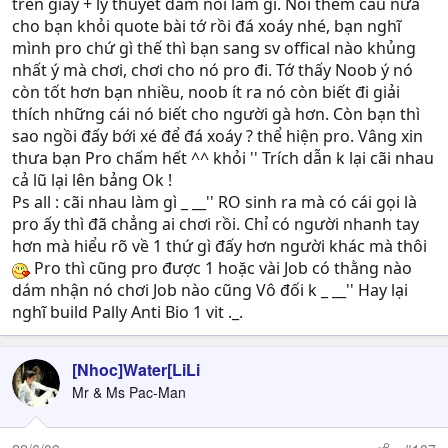
trên giấy + lý thuyết dam nói làm gì. Nói thêm câu nữa
cho bạn khỏi quote bài tớ rồi đá xoáy nhé, bạn nghĩ
mình pro chứ gì thế thì bạn sang sv offical nào khủng
nhất ý mà chơi, chơi cho nó pro đi. Tớ thấy Noob ý nó
còn tốt hơn bạn nhiều, noob ít ra nó còn biết đi giải
thích những cái nó biết cho người gà hơn. Còn bạn thì
sao ngồi đấy bới xé để đá xoáy ? thể hiện pro. Vâng xin
thưa bạn Pro chấm hết ^^ khỏi '' Trích dẫn k lại cãi nhau
cả lũ lại lên bảng Ok !
Ps all : cãi nhau làm gì _ __'' RO sinh ra mà có cái gọi là
pro ấy thì đã chẳng ai chơi rồi. Chỉ có người nhanh tay
hơn mà hiểu rõ về 1 thứ gì đấy hơn người khác mà thôi
Pro thì cũng pro được 1 hoặc vài Job có thằng nào
dám nhận nó chơi Job nào cũng Vô đối k _ __'' Hay lại
nghĩ build Pally Anti Bio 1 vit ._.
[Nhoc]Water[LiLi
Mr & Ms Pac-Man