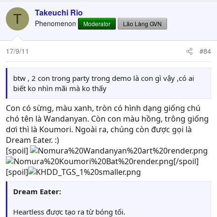
a
c
Takeuchi Rio
T
t
Phenomenon
Moderator
Lão Làng GVN
i
o
n
17/9/11
#84
s
:
btw , 2 con trong party trong demo là con gì vậy ,có ai
biết ko nhìn mãi mà ko thấy
Con có sừng, màu xanh, tròn có hình dạng giống chú
chó tên là Wandanyan. Còn con màu hồng, trông giống
dơi thì là Koumori. Ngoài ra, chúng còn được gọi là
Dream Eater. :)
[spoil]
[/spoil]
[spoil]
Dream Eater:
Heartless được tạo ra từ bóng tối.