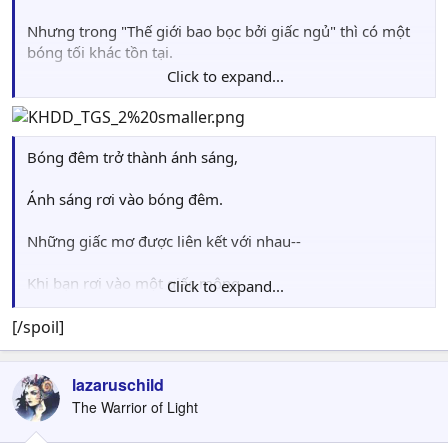
Nhưng trong "Thế giới bao bọc bởi giấc ngủ" thì có một
bóng tối khác tồn tại.
Click to expand...
Những quái vật ăn giấc mơ được gọi là "Dream Eaters"
Chúng được chia thành hai loại:
Bóng đêm trở thành ánh sáng,
"những con ăn giấc mơ và ác mộng thực vật" và "những
con ăn ác mộng"
Ánh sáng rơi vào bóng đêm.
Những giấc mơ được liên kết với nhau--
Khi bạn rơi vào một giấc mộng,
Click to expand...
Bạn được kết nối với các giấc mơ dẫn đến "Thế giới chìm
[/spoil]
trong giấc ngủ".
lazaruschild
Và nếu mở "Keyhole of sleep" trong thế giới đó,
The Warrior of Light
Thế giới ấy sẽ được thoát ra--