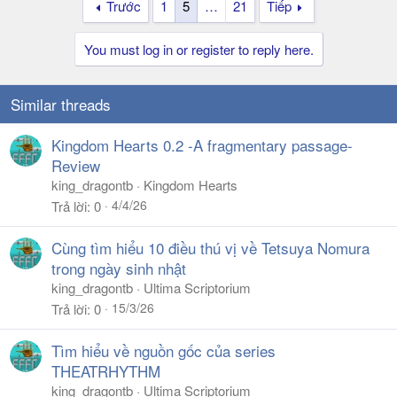
Trước
1
5
…
21
Tiếp
You must log in or register to reply here.
Similar threads
Kingdom Hearts 0.2 -A fragmentary passage-
Review
king_dragontb
Kingdom Hearts
4/4/26
Trả lời
0
Cùng tìm hiểu 10 điều thú vị về Tetsuya Nomura
trong ngày sinh nhật
king_dragontb
Ultima Scriptorium
15/3/26
Trả lời
0
Tìm hiểu về nguồn gốc của series
THEATRHYTHM
king_dragontb
Ultima Scriptorium