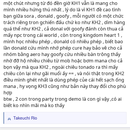
một chút nhưng từ đó đền giờ KH1 vẫn là mang cho
mình nhiều hứng thú nhất , lý do là vì KH1 đề cao tình
bạn giữa sora , donald , goofy , mỗi người có một chức
trách riêng tron gchiến đấu chứ ko như KH2 , dìm hàng
quá thể như KH2 , cả donal với goofy đánh còn thua cả
mấy npc trong cái world , còn trong kingdom heart 1 ,
mình học nhiêu phép , donald có nhiêu phép , biết bao
lần donald cứu mình nhớ phép cure hay bảo vê cho cả
nhóm bằng aero hay goofy cứu nhiều bàn trông thấy
nhờ đỡ hộ nhiều chiêu từ mob hoặc bơm mana cho cả
bọn vậy mà qua KH2 , ngoài chiêu tonado ra thì mấy
chiêu còn lại như gãi muổi ấy == , và nói thật trong KH2
điều mình ghét nhất là dùng phép củe cái hết sạch ống
mana , hy vọng KH3 cũng như bản này thay đổi cho phù
hợp
btw , 2 con trong party trong demo là con gì vậy ,có ai
biết ko nhìn mãi mà ko thấy
Takeuchi Rio
R
e