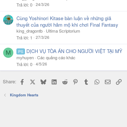
24/3/26
Trả lời
0
Cùng Yoshinori Kitase bàn luận về những giả
thuyết của người hâm mộ khi chơi Final Fantasy
king_dragontb
Ultima Scriptorium
27/3/26
Trả lời
1
DỊCH VỤ TÒA ÁN CHO NGƯỜI VIỆT TẠI MỸ
PS
M
myhuyen
Các quảng cáo khác
4/5/26
Trả lời
0
Facebook
X
Bluesky
LinkedIn
Reddit
Pinterest
Tumblr
WhatsApp
Email
Li
Share:
Kingdom Hearts