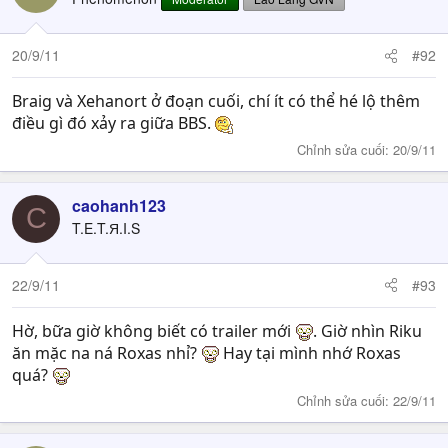
20/9/11
#92
Braig và Xehanort ở đoạn cuối, chí ít có thể hé lộ thêm
điều gì đó xảy ra giữa BBS.
Chỉnh sửa cuối:
20/9/11
caohanh123
C
T.E.T.Я.I.S
22/9/11
#93
Hờ, bữa giờ không biết có trailer mới
. Giờ nhìn Riku
ăn mặc na ná Roxas nhỉ?
Hay tại mình nhớ Roxas
quá?
Chỉnh sửa cuối:
22/9/11