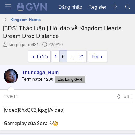
Đăng nhập
Register
Kingdom Hearts
[3DS] Thảo luận | Hỏi đáp về Kingdom Hearts
Dream Drop Distance
T
N
kingofgame981
22/9/10
h
g
Trước
1
5
…
21
Tiếp
r
à
e
y
a
g
Thundaga_Bum
d
ử
Terminator-1200
Lão Làng GVN
s
i
t
a
17/9/11
#81
r
t
[video]8YxQC3jIqxg[/video]
e
r
Gameplay của Sora