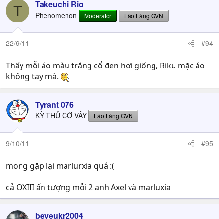
Takeuchi Rio
T
Phenomenon
Moderator
Lão Làng GVN
22/9/11
#94
Thấy mỗi áo màu trắng cổ đen hơi giống, Riku mặc áo
không tay mà.
Tyrant 076
KỲ THỦ CỜ VÂY
Lão Làng GVN
9/10/11
#95
mong gặp lại marlurxia quá :(
cả OXIII ấn tượng mỗi 2 anh Axel và marluxia
beyeukr2004