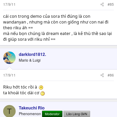
17/9/11
#85
cái con trong demo của sora thì đúng là con
wandanyan , nhưng mà còn con giống như con nai đi
theo riku áh ==
mà nếu bọn chúng là dream eater , là kẻ thù thề sao lại
đi giúp sora với riku nhỉ ==
darklord1812.
Mario & Luigi
17/9/11
#86
Riku hớt tóc rồi à
ta khoái tóc dài cơ
Takeuchi Rio
T
Phenomenon
Moderator
Lão Làng GVN