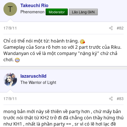
Takeuchi Rio
T
Phenomenon
Moderator
Lão Làng GVN
17/9/11
#82
Chỉ có thể nói một từ: hoành tráng.
Gameplay của Sora rõ hơn so với 2 part trước của Riku.
Wandanyan có vẻ là một company "nặng ký" chứ chả
chơi.
lazaruschild
The Warrior of Light
17/9/11
#83
mong bản mới này sẽ thiên về party hơn , chứ mấy bản
trước nói thật từ KH2 trở đi đã chẳng còn thầy hứng thú
như KH1 , nhất là phần party == , sr vì có lẽ hơi lạc đề