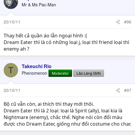
Mr & Ms Pac-Man
20/10/11
#96
Thay hết cả quần áo lẫn ngoại hình :(
Dream Eater thì là có những loại j, loại thì friend loại thì
enemy ah ?
Takeuchi Rio
T
Phenomenon
Moderator
Lão Làng GVN
20/10/11
#97
Bộ cũ vẫn còn, ai thích thì thay mới thôi.
Dream Eater thì là 2 loại: loại là Spirit (ally), loại kia là
Nightmare (enemy), chắc thế. Nghe nói còn đổi màu
được cho Dream Eater, giống như đổi costume cho char.