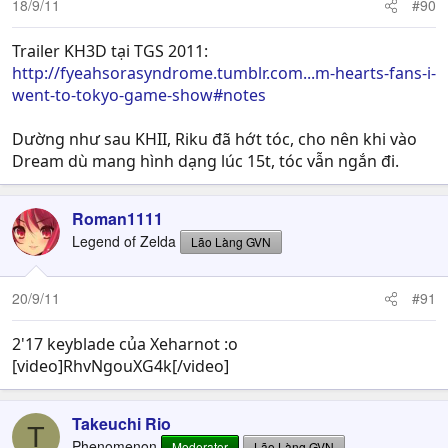
18/9/11
#90
Trailer KH3D tại TGS 2011:
http://fyeahsorasyndrome.tumblr.com...m-hearts-fans-i-
went-to-tokyo-game-show#notes
Dường như sau KHII, Riku đã hớt tóc, cho nên khi vào
Dream dù mang hình dạng lúc 15t, tóc vẫn ngắn đi.
Roman1111
Legend of Zelda
Lão Làng GVN
20/9/11
#91
2'17 keyblade của Xeharnot :o
[video]RhvNgouXG4k[/video]
Takeuchi Rio
T
Phenomenon
Moderator
Lão Làng GVN