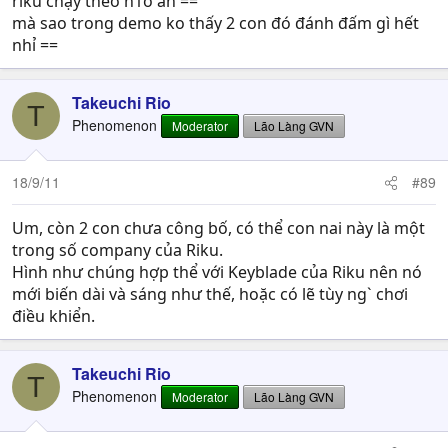
riku chạy theo n1o áh ==
mà sao trong demo ko thấy 2 con đó đánh đấm gì hết
nhỉ ==
Takeuchi Rio
T
Phenomenon
Moderator
Lão Làng GVN
18/9/11
#89
Um, còn 2 con chưa công bố, có thể con nai này là một
trong số company của Riku.
Hình như chúng hợp thể với Keyblade của Riku nên nó
mới biến dài và sáng như thế, hoặc có lẽ tùy ng` chơi
điều khiển.
Takeuchi Rio
T
Phenomenon
Moderator
Lão Làng GVN