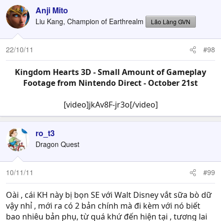
Anji Mito
Liu Kang, Champion of Earthrealm
Lão Làng GVN
22/10/11
#98
Kingdom Hearts 3D - Small Amount of Gameplay
Footage from Nintendo Direct - October 21st
[video]jkAv8F-jr3o[/video]​
ro_t3
Dragon Quest
10/11/11
#99
Oài , cái KH này bị bọn SE với Walt Disney vắt sữa bò dữ
vậy nhỉ , mới ra có 2 bản chính mà đi kèm với nó biết
bao nhiêu bản phụ, từ quá khứ đến hiện tại , tương lai