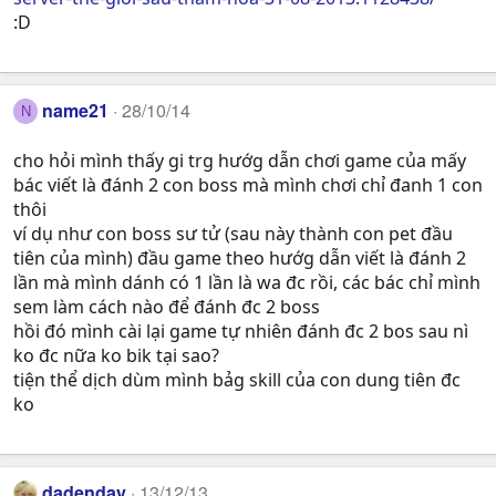
:D
name21
28/10/14
N
cho hỏi mình thấy gi trg hướg dẫn chơi game của mấy
bác viết là đánh 2 con boss mà mình chơi chỉ đanh 1 con
thôi
ví dụ như con boss sư tử (sau này thành con pet đầu
tiên của mình) đầu game theo hướg dẫn viết là đánh 2
lần mà mình dánh có 1 lần là wa đc rồi, các bác chỉ mình
sem làm cách nào để đánh đc 2 boss
hồi đó mình cài lại game tự nhiên đánh đc 2 bos sau nì
ko đc nữa ko bik tại sao?
tiện thể dịch dùm mình bảg skill của con dung tiên đc
ko
dadenday
13/12/13