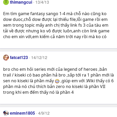
thimangcui
13/4/13
T
Em tìm game fantasy sango 1-4 mà chỗ nào cũng ko
dow duoc,chỗ dow được lại thiếu file,lỗi game rồi em
xem trong topic mấy anh chị thấy link fs 3 của tàu em
tải về được nhưng ko vô được luôn,anh còn link game
cho em xin với,em kiếm cả năm trời nay rồi mà ko có
fatcat123
14/12/12
bro cho em hỏi series mới của legend of heroes ,bản
trail / kiseki có bao phần hả bro ,sắp tới ra 1 phần mới là
sen no kiseki là phần mấy
,giúp em với .Wiki thấy có 6
phần mà nó chú thích bản zero no kiseki là phần VII
trong khi em đếm thấy nó là phần 4
eminem1805
4/9/12