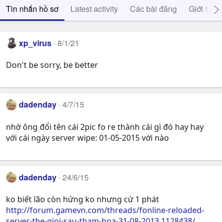
Tin nhắn hồ sơ
Latest activity
Các bài đăng
Giới thiệ
xp_virus
8/1/21
Don't be sorry, be better
dadenday
4/7/15
nhờ ông đổi tên cái 2pic fo re thành cái gì đó hay hay
với cái ngày server wipe: 01-05-2015 với nào
dadenday
24/6/15
ko biết lão còn hứng ko nhưng cứ 1 phát
http://forum.gamevn.com/threads/fonline-reloaded-
server-the-gioi-sau-tham-hoa-31-08-2013.1128438/