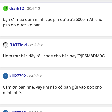
drark12
30/6/12
D
bạn ơi mua dùm mình cục pin dự trữ 36000 mAh cho
psp go được ko bạn
RATField
29/6/12
Hòm thư bác đầy rồi, code cho bác này IPJPSM8DM9G
kill27792
24/5/12
K
Cám ơn bạn nhé. vậy khi nào có bạn gửi vào box cho
mình nhé.