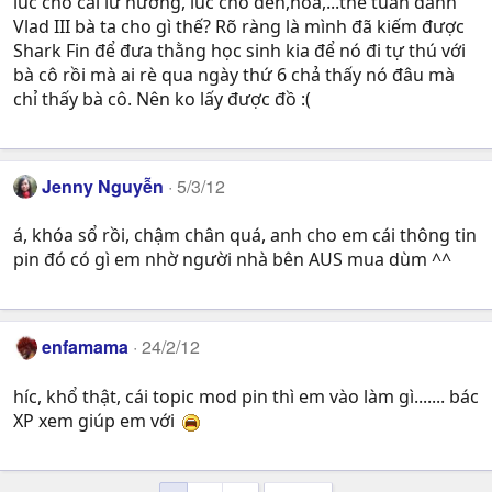
lúc cho cái lư hương, lúc cho đèn,hoa,...thế tuần đánh
Vlad III bà ta cho gì thế? Rõ ràng là mình đã kiếm được
Shark Fin để đưa thằng học sinh kia để nó đi tự thú với
bà cô rồi mà ai rè qua ngày thứ 6 chả thấy nó đâu mà
chỉ thấy bà cô. Nên ko lấy được đồ :(
Jenny Nguyễn
5/3/12
á, khóa sổ rồi, chậm chân quá, anh cho em cái thông tin
pin đó có gì em nhờ người nhà bên AUS mua dùm ^^
enfamama
24/2/12
híc, khổ thật, cái topic mod pin thì em vào làm gì....... bác
XP xem giúp em với