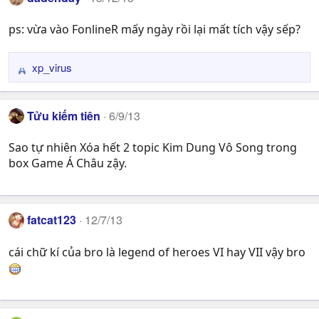
ps: vừa vào FonlineR mấy ngày rồi lại mất tích vậy sếp?
xp_virus
R
e
a
Tửu kiếm tiên
6/9/13
c
t
Sao tự nhiên Xóa hết 2 topic Kim Dung Vô Song trong
i
box Game Á Châu zậy.
o
n
s
:
fatcat123
12/7/13
cái chữ kí của bro là legend of heroes VI hay VII vậy bro