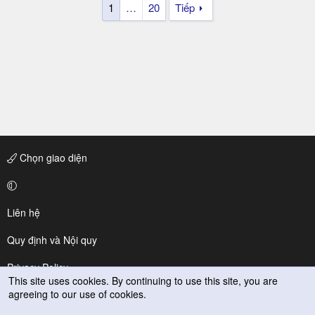
1
…
20
Tiếp
Chọn giao diện
Liên hệ
Quy định và Nội quy
Privacy Policy
This site uses cookies. By continuing to use this site, you are
agreeing to our use of cookies.
Trợ giúp