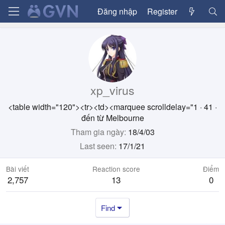
Đăng nhập
Register
xp_virus
<table width="120"><tr><td><marquee scrolldelay="1
·
41
·
đến từ
Melbourne
Tham gia ngày
18/4/03
Last seen
17/1/21
Bài viết
Reaction score
Điểm
2,757
13
0
Find