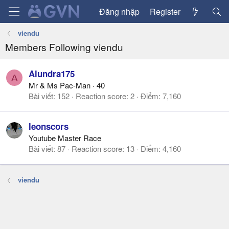
Đăng nhập
Register
viendu
Members Following viendu
Alundra175
A
Mr & Ms Pac-Man
·
40
Bài viết
152
Reaction score
2
Điểm
7,160
leonscors
Youtube Master Race
Bài viết
87
Reaction score
13
Điểm
4,160
viendu