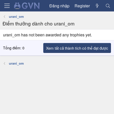
Đăng nhập
Register
urani_om
Điểm thưởng dành cho urani_om
urani_om has not been awarded any trophies yet.
Tổng điểm: 0
Xem tất cả thành tích có thể đạt được
urani_om