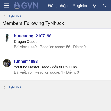
Đăng nhập
Register
TyNh0ck
Members Following TyNh0ck
huucuong_2107198
Dragon Quest
Bài viết
1,449
Reaction score
56
Điểm
0
tunhem1998
Youtube Master Race
·
đến từ
Phú Thọ
Bài viết
75
Reaction score
1
Điểm
0
TyNh0ck