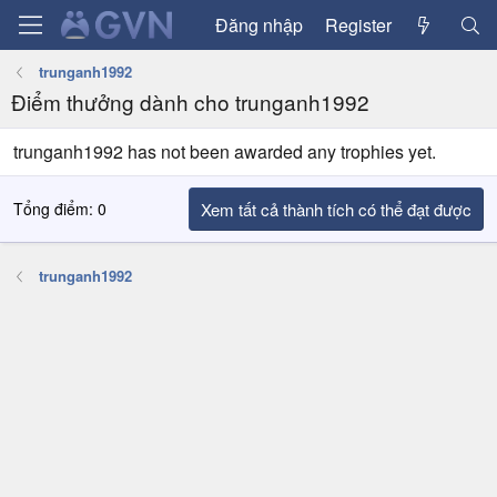
Đăng nhập
Register
trunganh1992
Điểm thưởng dành cho trunganh1992
trunganh1992 has not been awarded any trophies yet.
Tổng điểm: 0
Xem tất cả thành tích có thể đạt được
trunganh1992