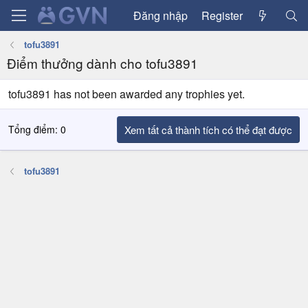
Đăng nhập
Register
tofu3891
Điểm thưởng dành cho tofu3891
tofu3891 has not been awarded any trophies yet.
Tổng điểm: 0
Xem tất cả thành tích có thể đạt được
tofu3891