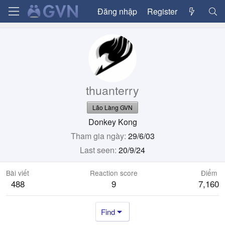
Đăng nhập
Register
thuanterry
Lão Làng GVN
Donkey Kong
Tham gia ngày
29/6/03
Last seen
20/9/24
Bài viết
Reaction score
Điểm
488
9
7,160
Find