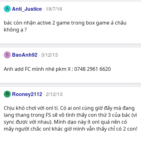
Anti_Justice
19/7/16
A
bác còn nhận active 2 game trong box game á châu
không ạ ?
BaoAnh92
3/12/13
B
Anh add FC mình nhé pkm X : 0748 2961 6620
Rooney2112
2/12/13
R
Chịu khó chơi với onl tí. Có ai onl cùng giờ đấy mà đang
lang thang trong FS sẽ vô tình thấy con thứ 3 của bác (vì
sync được với nhau). Mình dạo này ít onl quá nên có
mấy người chắc onl khác giờ mình vẫn thấy chỉ có 2 con!