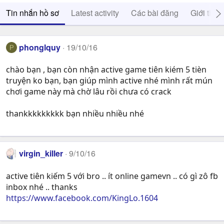
Tin nhắn hồ sơ
Latest activity
Các bài đăng
Giới thiệ
phonglquy
19/10/16
P
chào bạn , bạn còn nhận active game tiên kiém 5 tièn
truyện ko bạn, bạn giúp mình active nhé mình rất mún
chơi game này mà chờ lâu rồi chưa có crack
thankkkkkkkkk bạn nhiều nhiều nhé
virgin_killer
9/10/16
active tiên kiếm 5 với bro .. ít online gamevn .. có gì zô fb
inbox nhé .. thanks
https://www.facebook.com/KingLo.1604