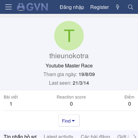
Đăng nhập
Register
T
thieunokotra
Youtube Master Race
Tham gia ngày
19/8/09
Last seen
21/3/14
Bài viết
Reaction score
Điểm
1
0
0
Find
Tin nhắn hồ sơ
Latest activity
Các bài đăng
Giới thiệ