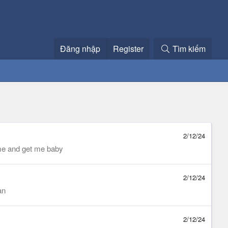
Đăng nhập
Register
Tìm kiếm
2/12/24
me and get me baby
2/12/24
ạn
2/12/24