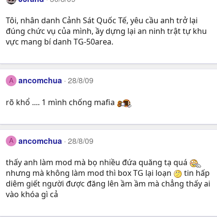
Tôi, nhân danh Cảnh Sát Quốc Tế, yêu cầu anh trở lại
đúng chức vụ của mình, ầy dựng lại an ninh trật tự khu
vực mang bí danh TG-50area.
ancomchua
28/8/09
A
rõ khổ .... 1 mình chống mafia
ancomchua
28/8/09
A
thấy anh làm mod mà bọ nhiều đứa quăng tạ quá
nhưng mà không làm mod thì box TG lại loạn
tin hấp
diêm giết người được đăng lên ầm ầm mà chẳng thấy ai
vào khóa gì cả