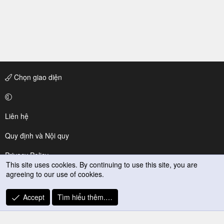
Chọn giao diện
Liên hệ
Quy định và Nội quy
Privacy Policy
This site uses cookies. By continuing to use this site, you are
agreeing to our use of cookies.
Trợ giúp
R
Accept
Tìm hiểu thêm.…
S
S