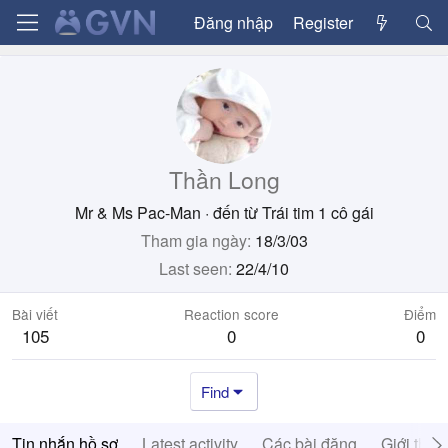
Đăng nhập
Register
Thần Long
Mr & Ms Pac-Man
·
đến từ
Trái tim 1 cô gái
Tham gia ngày
18/3/03
Last seen
22/4/10
Bài viết
Reaction score
Điểm
105
0
0
Find
Tin nhắn hồ sơ
Latest activity
Các bài đăng
Giới thiệ