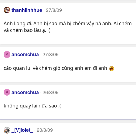
thanhlinhhue
27/8/09
Anh Long ơi. Anh bị sao mà bị chém vậy hả anh. Ai chém
và chém bao lâu ạ. :(
ancomchua
27/8/09
A
cáo quan lui về chém gió cùng anh em đi anh
ancomchua
26/8/09
A
không quay lại nữa sao :(
_[V]iolet_
23/8/09