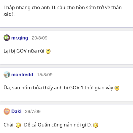
Thắp nhang cho anh TL cầu cho hồn sớm trở về thân
xác !!
mr.qing
20/8/09
Lại bị GOV nữa rùi
montredd
15/8/09
Ũa, sao hổm bửa thấy anh bị GOV 1 thời gian vậy
Daki
29/7/09
Chài.
Để cả Quắn cũng nản nói gì D.