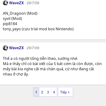
WaveZX
29/7/09
AN_Dragoon (Mod)
syvil (Mod)
pip8184
tony_yayo (cựu trial mod box Nintendo)
WaveZX
29/7/09
Thế a có người tống tiễn theo, sướng nhé.
Mà e thấy chỉ có bài viết của 5 bát cơm là còn được, còn
mấy bài kia nghe cãi mà chán quá, cứ như đang cãi
nhau ở chợ ấy.
1
2
3
4
Tiếp