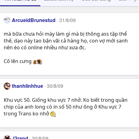
ArcueidBrunestud
31/8/09
mà bữa chưa hỏi mày làm gì mà bị thông ass tập thể
thế, dạo này tao bận vãi cả hàng họ, con vợ mới sanh
nên éo có online nhiều như xưa đc.
Cố lên cưng
thanhlinhhue
30/8/09
Khu vực 50. Giống khu vực 7 nhở. Ko biết trong quần
chip của anh long có in số 50 như ông ở Khu vực 7
trong Trans ko nhở
J3rand
30/8/09