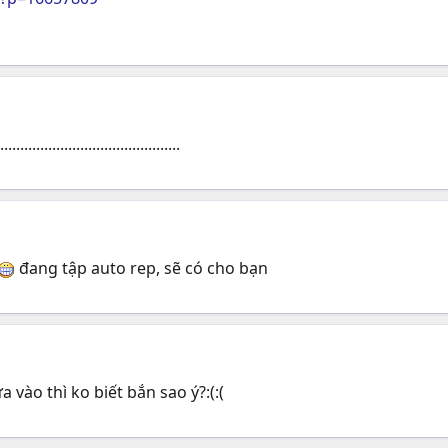
..................................
đang tập auto rep, sẽ có cho bạn
 vào thì ko biết bắn sao ý?:(:(