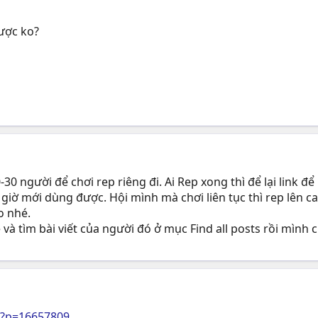
ược ko?
 người để chơi rep riêng đi. Ai Rep xong thì để lại link để
giờ mới dùng được. Hội mình mà chơi liên tục thì rep lên c
o nhé.
à tìm bài viết của người đó ở mục Find all posts rồi mình chọ
p?p=16657809