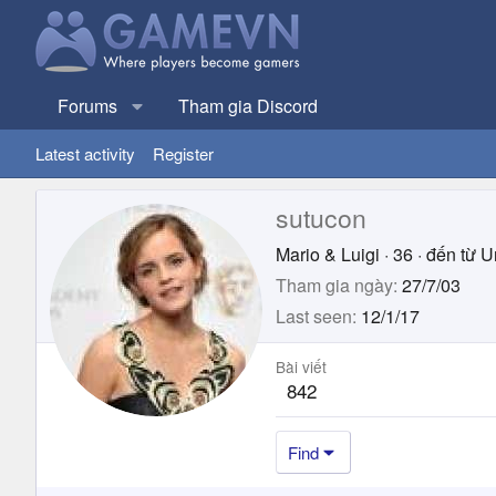
Forums
Tham gia Discord
Latest activity
Register
sutucon
Mario & Luigi
·
36
·
đến từ
U
Tham gia ngày
27/7/03
Last seen
12/1/17
Bài viết
842
Find