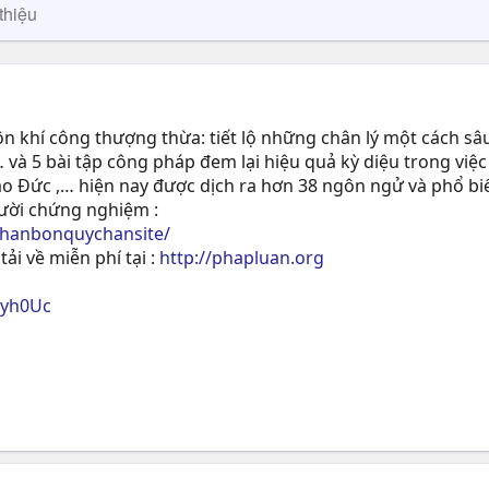
thiệu
 khí công thượng thừa: tiết lộ những chân lý một cách sâu
 và 5 bài tập công pháp đem lại hiệu quả kỳ diệu trong việc
ạo Ðức ,… hiện nay được dịch ra hơn 38 ngôn ngử và phổ biế
gười chứng nghiệm :
phanbonquychansite/
tải về miễn phí tại :
http://phapluan.org
ryh0Uc