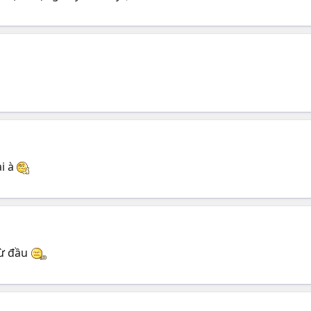
ại à
từ đầu