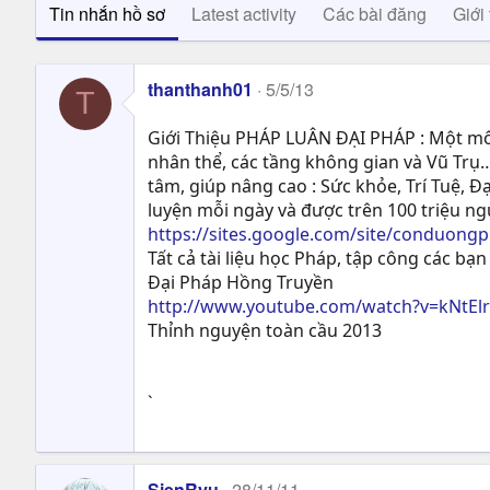
Tin nhắn hồ sơ
Latest activity
Các bài đăng
Giới 
thanthanh01
5/5/13
T
Giới Thiệu PHÁP LUÂN ĐẠI PHÁP : Một môn
nhân thể, các tầng không gian và Vũ Trụ…
tâm, giúp nâng cao : Sức khỏe, Trí Tuệ, Ð
luyện mỗi ngày và được trên 100 triệu n
https://sites.google.com/site/conduong
Tất cả tài liệu học Pháp, tập công các bạn 
Đại Pháp Hồng Truyền
http://www.youtube.com/watch?v=kNtEl
Thỉnh nguyện toàn cầu 2013
`
SienRyu
28/11/11