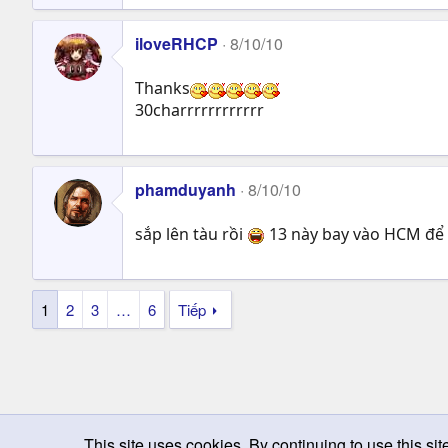
iloveRHCP
8/10/10
Thanks
30charrrrrrrrrrrr
phamduyanh
8/10/10
sắp lên tàu rồi
13 này bay vào HCM để
1
2
3
…
6
Tiếp
This site uses cookies. By continuing to use this sit