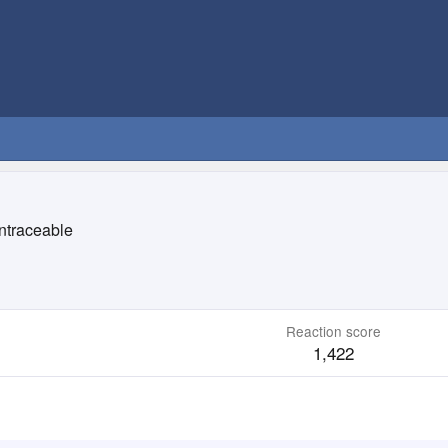
ntraceable
Reaction score
1,422