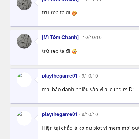
trừ rep ta đi
[Mì Tôm Chanh]
10/10/10
trừ rep ta đi
playthegame01
9/10/10
mai báo danh nhiều vào vì ai củng rs D:
playthegame01
9/10/10
Hiện tại chắc là ko dư slot vì mem mới o