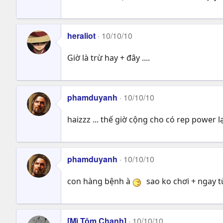
heraliot
10/10/10
Giờ là trừ hay + đây ....
phamduyanh
10/10/10
haizzz ... thế giờ cộng cho có rep power l
phamduyanh
10/10/10
con hàng bệnh à
sao ko chơi + ngay 
[Mì Tôm Chanh]
10/10/10