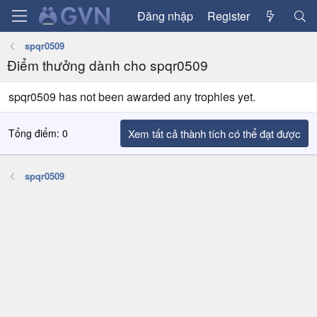
Đăng nhập
Register
spqr0509
Điểm thưởng dành cho spqr0509
spqr0509 has not been awarded any trophies yet.
Tổng điểm: 0
Xem tất cả thành tích có thể đạt được
spqr0509