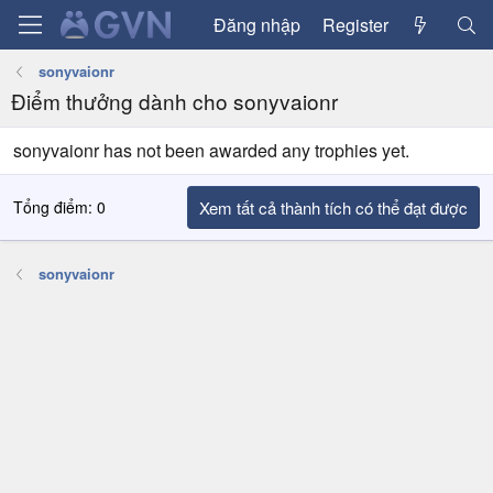
Đăng nhập
Register
sonyvaionr
Điểm thưởng dành cho sonyvaionr
sonyvaionr has not been awarded any trophies yet.
Tổng điểm: 0
Xem tất cả thành tích có thể đạt được
sonyvaionr