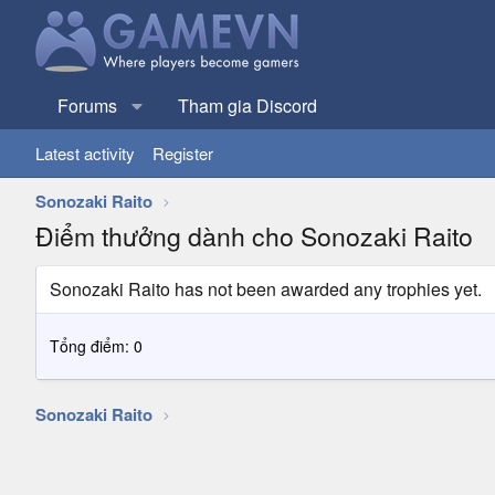
Forums
Tham gia Discord
Latest activity
Register
Sonozaki Raito
Điểm thưởng dành cho Sonozaki Raito
Sonozaki Raito has not been awarded any trophies yet.
Tổng điểm: 0
Sonozaki Raito