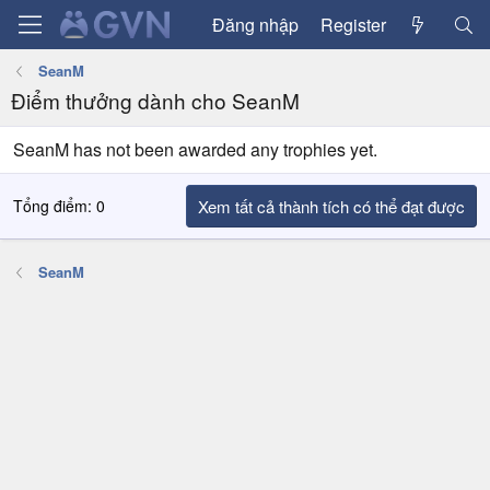
Đăng nhập
Register
SeanM
Điểm thưởng dành cho SeanM
SeanM has not been awarded any trophies yet.
Tổng điểm: 0
Xem tất cả thành tích có thể đạt được
SeanM