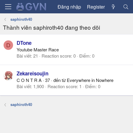
Đăng nhập
Register
saphiroth40
Thành viên saphiroth40 đang theo dõi
DTone
D
Youtube Master Race
Bài viết
21
Reaction score
0
Điểm
0
Zekareisoujin
C O N T R A
·
37
·
đến từ
Everywhere in Nowhere
Bài viết
1,900
Reaction score
1
Điểm
0
saphiroth40