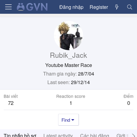
Đăng nhập
Register
Rubik_Jack
Youtube Master Race
Tham gia ngày
28/7/04
Last seen
29/12/14
Bài viết
Reaction score
Điểm
72
1
0
Find
Tin nhắn hồ sơ
Latest activity
Các bài đăng
Giới thiệ