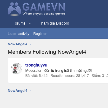
Forums
Tham gia Discord
Latest activity
Register
NowAngel4
Members Following NowAngel4
tronghuyvu
Moderator
·
đến từ
trong trái tim một người
Bài viết
5,412
Reaction score
281,417
Điểm
31,
NowAngel4