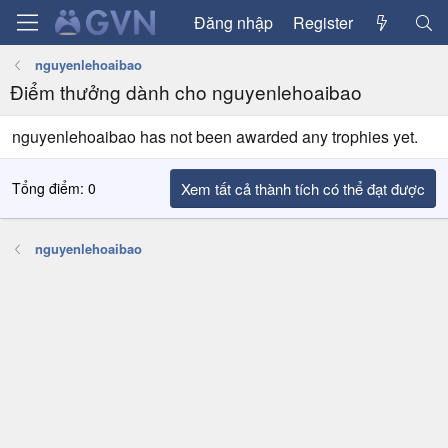
Đăng nhập
Register
nguyenlehoaibao
Điểm thưởng dành cho nguyenlehoaibao
nguyenlehoaibao has not been awarded any trophies yet.
Tổng điểm: 0
Xem tất cả thành tích có thể đạt được
nguyenlehoaibao