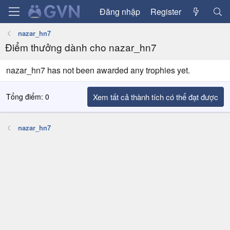
Đăng nhập
Register
nazar_hn7
Điểm thưởng dành cho nazar_hn7
nazar_hn7 has not been awarded any trophies yet.
Tổng điểm: 0
Xem tất cả thành tích có thể đạt được
nazar_hn7