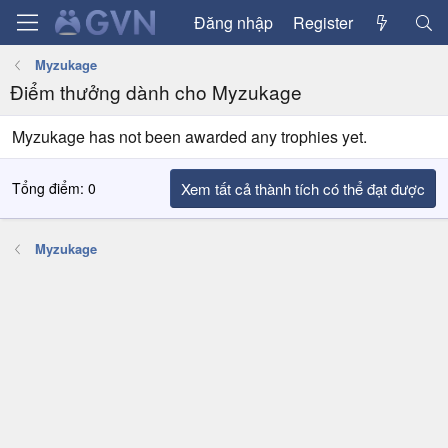
Đăng nhập
Register
Myzukage
Điểm thưởng dành cho Myzukage
Myzukage has not been awarded any trophies yet.
Tổng điểm: 0
Xem tất cả thành tích có thể đạt được
Myzukage