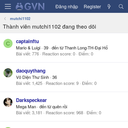
Đăng nhập
Register
mutchi1102
Thành viên mutchi1102 đang theo dõi
captainftu
C
Mario & Luigi
·
39
·
đến từ
Thanh Long-TH-Đại Hổ
Bài viết
776
Reaction score
0
Điểm
0
daoquythang
Vô Diện Thư Sinh
·
36
Bài viết
1,425
Reaction score
9
Điểm
0
Darkspeckear
Mega Man
·
đến từ
quên rồi
Bài viết
3,181
Reaction score
968
Điểm
0