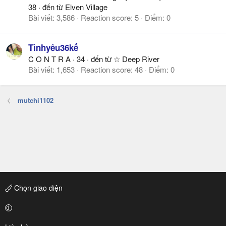
38
·
đến từ
Elven Village
Bài viết
3,586
Reaction score
5
Điểm
0
Tìnhyêu36kế
C O N T R A
·
34
·
đến từ
☆ Deep River
Bài viết
1,653
Reaction score
48
Điểm
0
mutchi1102
Chọn giao diện