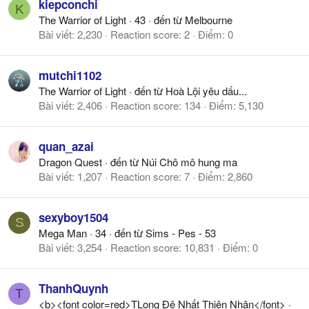
kiepconchi
K
The Warrior of Light
·
43
·
đến từ
Melbourne
Bài viết
2,230
Reaction score
2
Điểm
0
mutchi1102
The Warrior of Light
·
đến từ
Hoà Lội yêu dấu...
Bài viết
2,406
Reaction score
134
Điểm
5,130
quan_azai
Dragon Quest
·
đến từ
Núi Chô mô hung ma
Bài viết
1,207
Reaction score
7
Điểm
2,860
sexyboy1504
S
Mega Man
·
34
·
đến từ
Sims - Pes - 53
Bài viết
3,254
Reaction score
10,831
Điểm
0
ThanhQuynh
T
<b><font color=red>TLong Đệ Nhất Thiện Nhân</font>
·