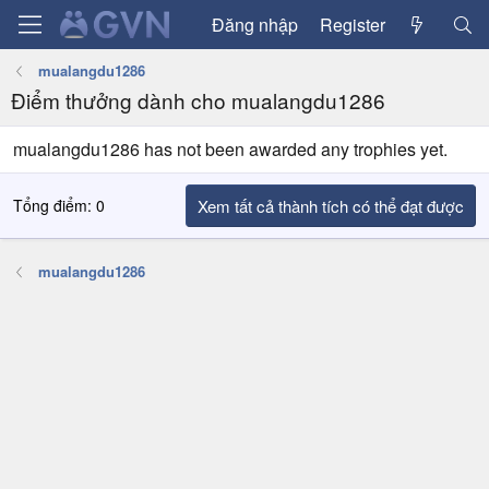
Đăng nhập
Register
mualangdu1286
Điểm thưởng dành cho mualangdu1286
mualangdu1286 has not been awarded any trophies yet.
Tổng điểm: 0
Xem tất cả thành tích có thể đạt được
mualangdu1286