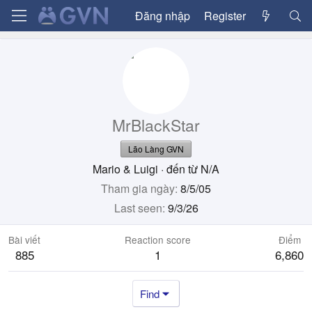
Đăng nhập
Register
MrBlackStar
Lão Làng GVN
Mario & Luigi
·
đến từ
N/A
Tham gia ngày
8/5/05
Last seen
9/3/26
Bài viết
Reaction score
Điểm
885
1
6,860
Find