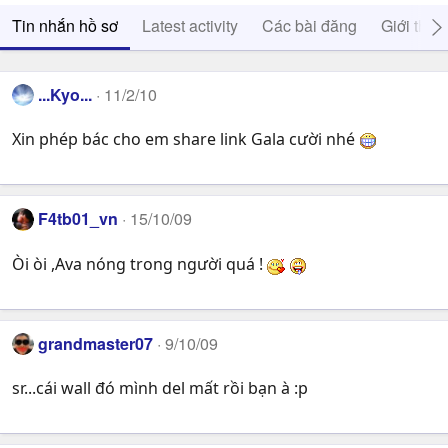
Tin nhắn hồ sơ
Latest activity
Các bài đăng
Giới thiệ
...Kyo...
11/2/10
Xin phép bác cho em share link Gala cười nhé
F4tb01_vn
15/10/09
Òi òi ,Ava nóng trong người quá !
grandmaster07
9/10/09
sr...cái wall đó mình del mất rồi bạn à :p