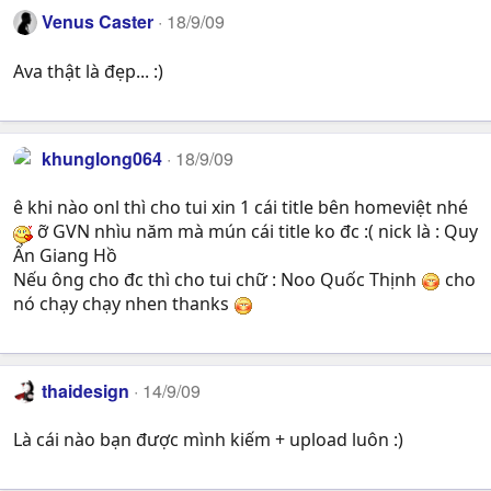
Venus Caster
18/9/09
Ava thật là đẹp... :)
khunglong064
18/9/09
ê khi nào onl thì cho tui xin 1 cái title bên homeviệt nhé
ỡ GVN nhìu năm mà mún cái title ko đc :( nick là : Quy
Ẩn Giang Hồ
Nếu ông cho đc thì cho tui chữ : Noo Quốc Thịnh
cho
nó chạy chạy nhen thanks
thaidesign
14/9/09
Là cái nào bạn được mình kiếm + upload luôn :)