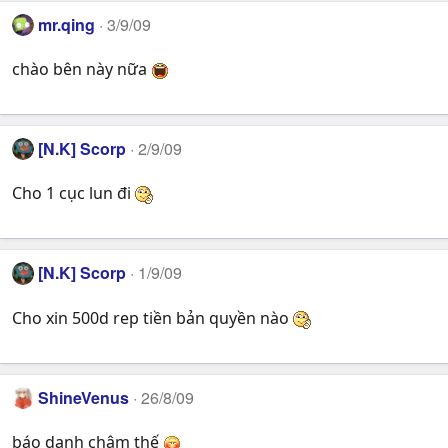
mr.qing
3/9/09
chào bên này nữa
[N.K] Scorp
2/9/09
Cho 1 cục lun đi
[N.K] Scorp
1/9/09
Cho xin 500d rep tiền bản quyền nào
ShineVenus
26/8/09
báo danh chậm thế