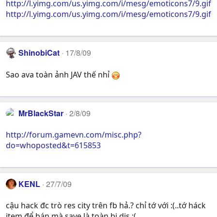
http://l.yimg.com/us.yimg.com/i/mesg/emoticons7/9.gif
http://l.yimg.com/us.yimg.com/i/mesg/emoticons7/9.gif
ShinobiCat
17/8/09
Sao ava toàn ảnh JAV thế nhỉ
MrBlackStar
2/8/09
http://forum.gamevn.com/misc.php?
do=whoposted&t=615853
KENL
27/7/09
cậu hack đc trò res city trên fb hả.? chỉ tớ với :(..tớ háck
item để bán mà save là toàn bị dis :(