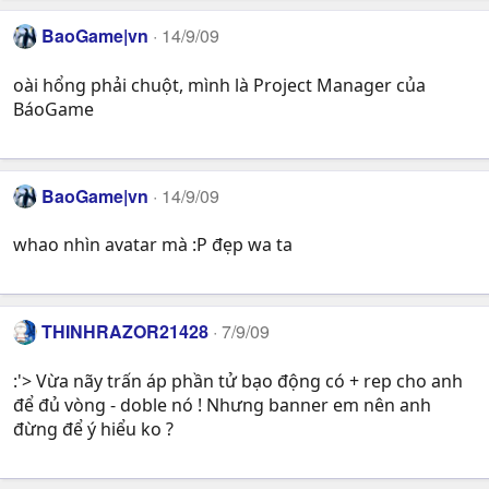
BaoGame|vn
14/9/09
oài hổng phải chuột, mình là Project Manager của
BáoGame
BaoGame|vn
14/9/09
whao nhìn avatar mà :P đẹp wa ta
THINHRAZOR21428
7/9/09
:'> Vừa nãy trấn áp phần tử bạo động có + rep cho anh
để đủ vòng - doble nó ! Nhưng banner em nên anh
đừng để ý hiểu ko ?