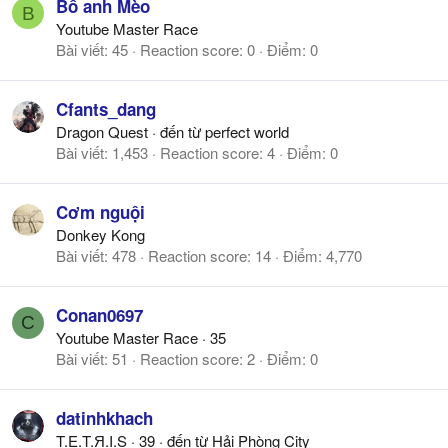
Bồ anh Mèo
B
Youtube Master Race
Bài viết
45
Reaction score
0
Điểm
0
Cfants_dang
Dragon Quest
·
đến từ
perfect world
Bài viết
1,453
Reaction score
4
Điểm
0
Cơm nguội
Donkey Kong
Bài viết
478
Reaction score
14
Điểm
4,770
Conan0697
C
Youtube Master Race
·
35
Bài viết
51
Reaction score
2
Điểm
0
datinhkhach
T.E.T.Я.I.S
·
39
·
đến từ
Hải Phòng City