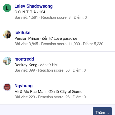
Laiev Shadowsong
L
C O N T R A
·
124
Bài viết
1,561
Reaction score
3
Điểm
0
lukiluke
Persian Prince
·
đến từ
Love paradise
Bài viết
3,845
Reaction score
11,939
Điểm
5,230
montredd
Donkey Kong
·
đến từ
Hell
Bài viết
399
Reaction score
56
Điểm
0
Ngvhung
Mr & Ms Pac-Man
·
đến từ
City of Gamer
Bài viết
223
Reaction score
26
Điểm
0
Thêm…