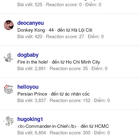
Bài viết
525
Reaction score
0
Điểm
0
deocanyeu
Donkey Kong
·
44
·
đến từ
Hà Lội Citi
Bài viết
420
Reaction score
27
Điểm
0
dogbaby
Fire in the hole!
·
đến từ
Ho Chi Minh City
Bài viết
2,891
Reaction score
35
Điểm
0
helloyou
Persian Prince
·
đến từ
ác nhân cốc
Bài viết
3,837
Reaction score
152
Điểm
0
hugoking1
<b>Commander-in-Chief</b>
·
đến từ
HCMC
Bài viết
6,804
Reaction score
300
Điểm
0