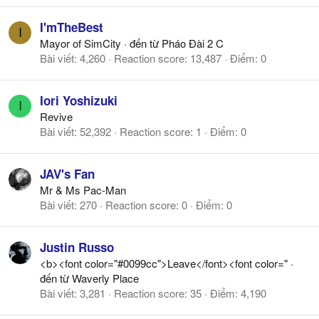
I'mTheBest
I
Mayor of SimCity
·
đến từ
Pháo Đài 2 C
Bài viết
4,260
Reaction score
13,487
Điểm
0
Iori Yoshizuki
I
Revive
Bài viết
52,392
Reaction score
1
Điểm
0
JAV's Fan
Mr & Ms Pac-Man
Bài viết
270
Reaction score
0
Điểm
0
Justin Russo
<b><font color="#0099cc">Leave</font><font color="
·
đến từ
Waverly Place
Bài viết
3,281
Reaction score
35
Điểm
4,190