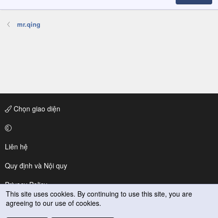
mr.qing
Chọn giao diện
Liên hệ
Quy định và Nội quy
Privacy Policy
This site uses cookies. By continuing to use this site, you are
agreeing to our use of cookies.
Trợ giúp