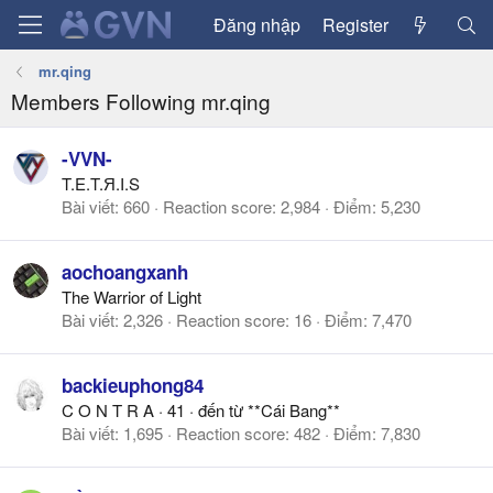
Đăng nhập
Register
mr.qing
Members Following mr.qing
-VVN-
T.E.T.Я.I.S
Bài viết
660
Reaction score
2,984
Điểm
5,230
aochoangxanh
The Warrior of Light
Bài viết
2,326
Reaction score
16
Điểm
7,470
backieuphong84
C O N T R A
·
41
·
đến từ
**Cái Bang**
Bài viết
1,695
Reaction score
482
Điểm
7,830