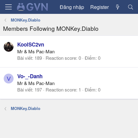
Đăng nhập
Register
MONKey.Diablo
Members Following MONKey.Diablo
KoolSC2vn
Mr & Ms Pac-Man
Bài viết
189
Reaction score
0
Điểm
0
Vo-_-Danh
V
Mr & Ms Pac-Man
Bài viết
197
Reaction score
1
Điểm
0
MONKey.Diablo