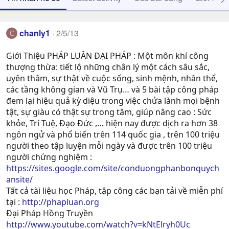
chanly1
2/5/13
C
Giới Thiệu PHÁP LUÂN ĐẠI PHÁP : Một môn khí công
thượng thừa: tiết lộ những chân lý một cách sâu sắc,
uyên thâm, sự thật về cuộc sống, sinh mệnh, nhân thể,
các tầng không gian và Vũ Trụ… và 5 bài tập công pháp
đem lại hiệu quả kỳ diệu trong việc chửa lành mọi bệnh
tật, sự giàu có thật sự trong tâm, giúp nâng cao : Sức
khỏe, Trí Tuệ, Ðạo Ðức ,… hiện nay được dịch ra hơn 38
ngôn ngử và phổ biến trên 114 quốc gia , trên 100 triệu
người theo tập luyện mỗi ngày và được trên 100 triệu
người chứng nghiệm :
https://sites.google.com/site/conduongphanbonquych
ansite/
Tất cả tài liệu học Pháp, tập công các bạn tải về miễn phí
tại :
http://phapluan.org
Đại Pháp Hồng Truyền
http://www.youtube.com/watch?v=kNtElryh0Uc