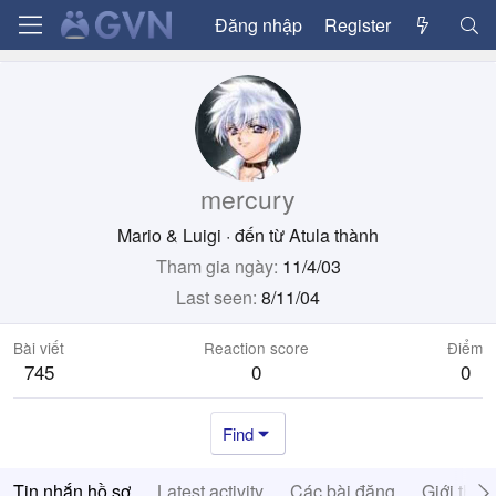
Đăng nhập
Register
mercury
Mario & Luigi
·
đến từ
Atula thành
Tham gia ngày
11/4/03
Last seen
8/11/04
Bài viết
Reaction score
Điểm
745
0
0
Find
Tin nhắn hồ sơ
Latest activity
Các bài đăng
Giới thiệ