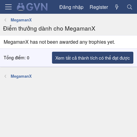
Đăng nhập
Register
MegamanX
Điểm thưởng dành cho MegamanX
MegamanX has not been awarded any trophies yet.
Tổng điểm: 0
Xem tất cả thành tích có thể đạt được
MegamanX