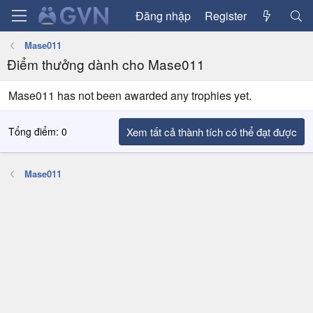
Đăng nhập
Register
Mase011
Điểm thưởng dành cho Mase011
Mase011 has not been awarded any trophies yet.
Tổng điểm: 0
Xem tất cả thành tích có thể đạt được
Mase011