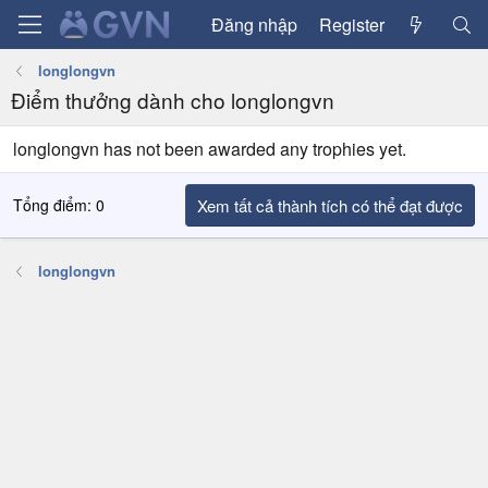
Đăng nhập
Register
longlongvn
Điểm thưởng dành cho longlongvn
longlongvn has not been awarded any trophies yet.
Tổng điểm: 0
Xem tất cả thành tích có thể đạt được
longlongvn