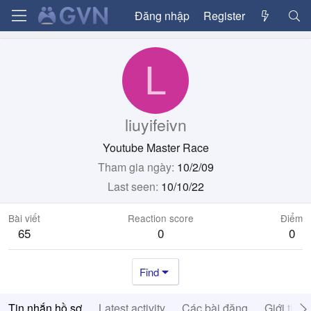
Đăng nhập
Register
L
liuyifeivn
Youtube Master Race
Tham gia ngày
10/2/09
Last seen
10/10/22
Bài viết
Reaction score
Điểm
65
0
0
Find
Tin nhắn hồ sơ
Latest activity
Các bài đăng
Giới thiệ