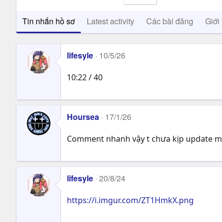
Tin nhắn hồ sơ
Latest activity
Các bài đăng
Giới 
lifesyle
10/5/26
10:22 / 40
Hoursea
17/1/26
Comment nhanh vậy t chưa kịp update mà
lifesyle
20/8/24
https://i.imgur.com/ZT1HmkX.png