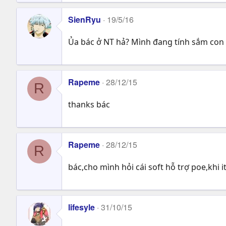
e
a
SienRyu
19/5/16
c
t
Ủa bác ở NT hả? Mình đang tính sắm con 
i
o
n
s
Rapeme
28/12/15
:
R
thanks bác
Rapeme
28/12/15
R
bác,cho mình hỏi cái soft hỗ trợ poe,khi
lifesyle
31/10/15