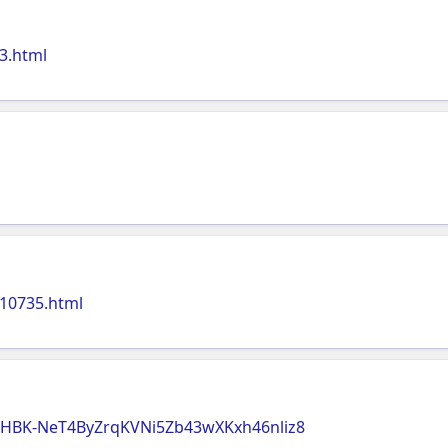
3.html
10735.html
nHBK-NeT4ByZrqKVNi5Zb43wXKxh46nliz8