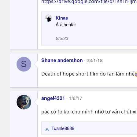
https://drive.google.com/file/d/1sX1rH
Kinas
Á à hentai
8/5/23
Shane andershon
23/1/18
S
Death of hope short film do fan làm nhé
angel4321
1/6/17
pác có fb ko, cho mình nhờ tư vấn chút xi
Tuanle8888
R