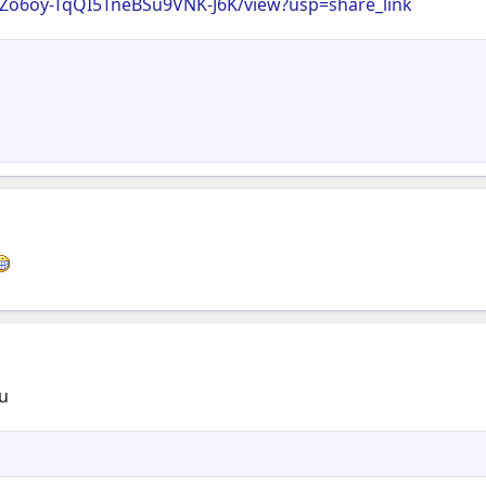
jmZo6oy-TqQI5TneBSu9VNK-J6K/view?usp=share_link
́u