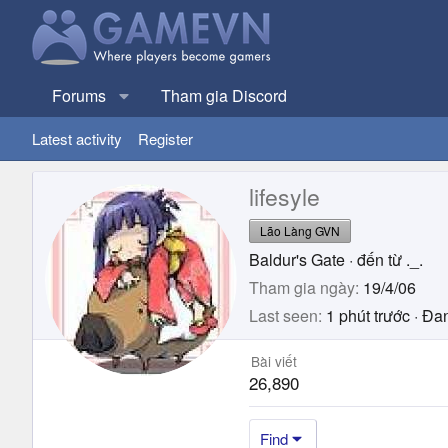
Forums
Tham gia Discord
Latest activity
Register
lifesyle
Lão Làng GVN
Baldur's Gate
·
đến từ
._.
Tham gia ngày
19/4/06
Last seen
1 phút trước
·
Đan
Bài viết
26,890
Find