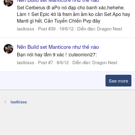
Set Cerberus đi aPo nó đạp cho banh xác.hehehe.
Làm 1 Set Epic 40 là fram ầm ầm ko cần Set Apo hay
Manti gì hết. Cấn Tuyển Chiến Pvp đây
lastkisss
Post #39
19/6/12
Diễn đàn:
Dragon Nest
Nên Build set Manticore như thế nào
Bạn nói hay lắm 9 xác ! :cuteonion27:
lastkisss
Post #7
8/6/12
Diễn đàn:
Dragon Nest
See more
lastkisss