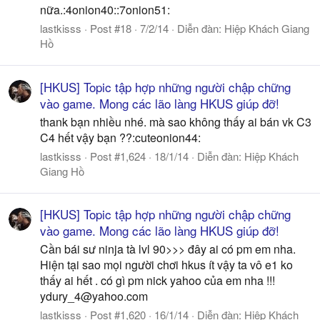
nữa.:4onion40::7onion51:
lastkisss
Post #18
7/2/14
Diễn đàn:
Hiệp Khách Giang
Hồ
[HKUS] Topic tập hợp những người chập chững
vào game. Mong các lão làng HKUS giúp đỡ!
thank bạn nhiều nhé. mà sao không thấy ai bán vk C3
C4 hết vậy bạn ??:cuteonion44:
lastkisss
Post #1,624
18/1/14
Diễn đàn:
Hiệp Khách
Giang Hồ
[HKUS] Topic tập hợp những người chập chững
vào game. Mong các lão làng HKUS giúp đỡ!
Cần bái sư ninja tà lvl 90>>> đây ai có pm em nha.
Hiện tại sao mọi người chơi hkus ít vậy ta vô e1 ko
thấy ai hết . có gì pm nick yahoo của em nha !!!
ydury_4@yahoo.com
lastkisss
Post #1,620
16/1/14
Diễn đàn:
Hiệp Khách