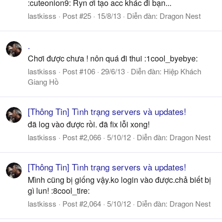
:cuteonion9: Ryn ơi tạo acc khác đi bạn...
lastkisss
Post #25
15/8/13
Diễn đàn:
Dragon Nest
.
Chơi được chưa ! nôn quá đi thui :1cool_byebye:
lastkisss
Post #106
29/6/13
Diễn đàn:
Hiệp Khách
Giang Hồ
[Thông Tin] Tình trạng servers và updates!
đã log vào được rồi. đã fix lỗi xong!
lastkisss
Post #2,066
5/10/12
Diễn đàn:
Dragon Nest
[Thông Tin] Tình trạng servers và updates!
Mình cũng bị giống vậy.ko login vào được.chả biết bị
gì lun! :8cool_tire:
lastkisss
Post #2,064
5/10/12
Diễn đàn:
Dragon Nest