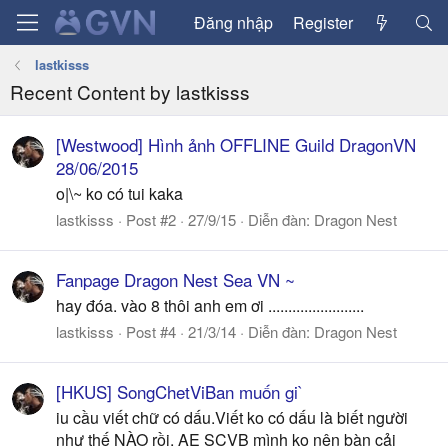
Đăng nhập
Register
lastkisss
Recent Content by lastkisss
[Westwood] Hình ảnh OFFLINE Guild DragonVN
28/06/2015
o|\~ ko có tui kaka
lastkisss
Post #2
27/9/15
Diễn đàn:
Dragon Nest
Fanpage Dragon Nest Sea VN ~
hay đóa. vào 8 thôi anh em ơi ........................
lastkisss
Post #4
21/3/14
Diễn đàn:
Dragon Nest
[HKUS] SongChetViBan muốn gi`
iu cầu viết chữ có dấu.Viết ko có dấu là biết người
như thế NÀO rồi. AE SCVB mình ko nên bàn cải