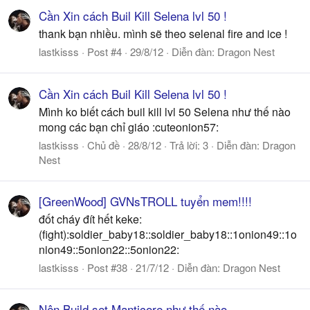
Cần Xin cách Buil Kill Selena lvl 50 !
thank bạn nhiều. mình sẽ theo selenal fire and ice !
lastkisss
Post #4
29/8/12
Diễn đàn:
Dragon Nest
Cần Xin cách Buil Kill Selena lvl 50 !
Mình ko biết cách buil kill lvl 50 Selena như thế nào
mong các bạn chỉ giáo :cuteonion57:
lastkisss
Chủ đề
28/8/12
Trả lời: 3
Diễn đàn:
Dragon
Nest
[GreenWood] GVNsTROLL tuyển mem!!!!
đốt cháy đít hết keke:
(fight):soldier_baby18::soldier_baby18::1onion49::1o
nion49::5onion22::5onion22:
lastkisss
Post #38
21/7/12
Diễn đàn:
Dragon Nest
Nên Build set Manticore như thế nào