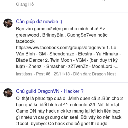
Giang Hồ
Cần giúp đỡ newbie :(
Bạn vào game cứ việc pm cho mình nha! Sv
greenwood . BritneyBia , CuongSe7ven hoặc
facebook
https://www.facebook.com/groups/dragonvn/ 1. Lê
Văn Binh - GM - Shenderaze - Elestra - YuiHimuka -
Blade Dancer 2. Twin Moon - VGM - (ban duy trì kỷ
luật) - Zhenzi - Smasher - zZTwinZz - MoonLord -...
lastkisss
Post #6
29/11/13
Diễn đàn:
Dragon Nest
Chủ guild DragonVN - Hacker ?
Ôi thật là phức tạp quá đi .Mình quen cả 2 .Bùn cho 2
bạn quá ko biết binh ai ^^ :cuteonion33: Nói tóm lại
Game DN này hack nick ko mang lại lợi ích tiền bạc
gì nhiều vì cái gì cũng cần seal .Bởi vậy ko nên hack
:1cool_byebye: Có hack cho bỏ ghét thì được