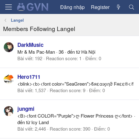
Đăng nhập
Register
Langel
Members Following Langel
DarkMusic
Mr & Ms Pac-Man
·
36
·
đến từ
Hà Nội
Bài viết
192
Reaction score
1
Điểm
0
Hero1711
<blink><b><font color="SeaGreen">ϐяεαϗιηϑ Ϝяεε®</f
Bài viết
1,537
Reaction score
9
Điểm
0
jungmi
<B><font COLOR="Purple">ღ Flower Princess ღ</font>
·
đến từ
Icy Land
Bài viết
2,446
Reaction score
390
Điểm
0