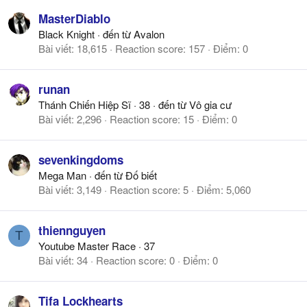
MasterDiablo
Black Knight
·
đến từ
Avalon
Bài viết
18,615
Reaction score
157
Điểm
0
runan
Thánh Chiến Hiệp Sĩ
·
38
·
đến từ
Vô gia cư
Bài viết
2,296
Reaction score
15
Điểm
0
sevenkingdoms
Mega Man
·
đến từ
Đố biết
Bài viết
3,149
Reaction score
5
Điểm
5,060
thiennguyen
T
Youtube Master Race
·
37
Bài viết
34
Reaction score
0
Điểm
0
Tifa Lockhearts