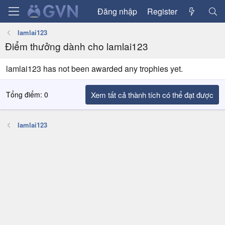
Đăng nhập
Register
lamlai123
Điểm thưởng dành cho lamlai123
lamlai123 has not been awarded any trophies yet.
Tổng điểm: 0
Xem tất cả thành tích có thể đạt được
lamlai123