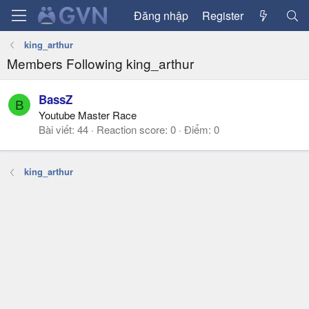
Đăng nhập
Register
king_arthur
Members Following king_arthur
BassZ
B
Youtube Master Race
Bài viết
44
Reaction score
0
Điểm
0
king_arthur