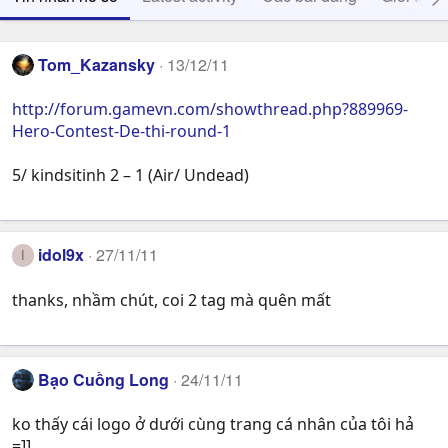
Tom_Kazansky
13/12/11
http://forum.gamevn.com/showthread.php?889969-
Hero-Contest-De-thi-round-1
5/ kindsitinh 2 – 1 (Air/ Undead)
idol9x
27/11/11
I
thanks, nhầm chút, coi 2 tag mà quên mất
Bạo Cuồng Long
24/11/11
ko thấy cái logo ở dưới cùng trang cá nhân của tôi hả
=]]