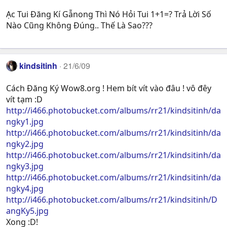
Ạc Tui Đăng Kí Gẫnong Thì Nó Hỏi Tui 1+1=? Trả Lời Số
Nào Cũng Không Đúng.. Thế Là Sao???
kindsitinh
21/6/09
Cách Đăng Ký Wow8.org ! Hem bít vít vào đâu ! vô đêy
vít tạm :D
http://i466.photobucket.com/albums/rr21/kindsitinh/da
ngky1.jpg
http://i466.photobucket.com/albums/rr21/kindsitinh/da
ngky2.jpg
http://i466.photobucket.com/albums/rr21/kindsitinh/da
ngky3.jpg
http://i466.photobucket.com/albums/rr21/kindsitinh/da
ngky4.jpg
http://i466.photobucket.com/albums/rr21/kindsitinh/D
angKy5.jpg
Xong :D!