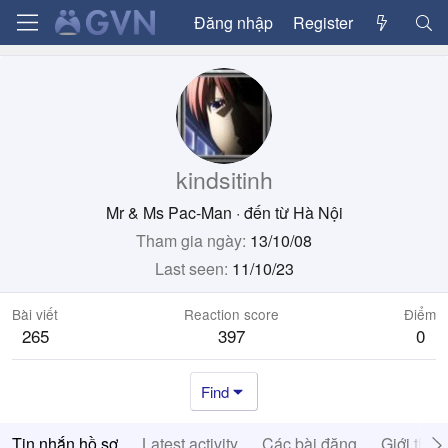
Đăng nhập
Register
kindsitinh
Mr & Ms Pac-Man
·
đến từ
Hà Nội
Tham gia ngày
13/10/08
Last seen
11/10/23
Bài viết
Reaction score
Điểm
265
397
0
Find
Tin nhắn hồ sơ
Latest activity
Các bài đăng
Giới thiệ