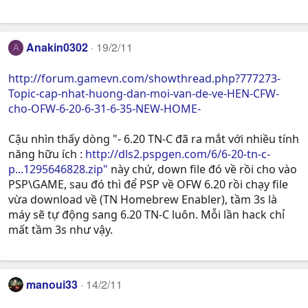
Anakin0302
19/2/11
A
http://forum.gamevn.com/showthread.php?777273-
Topic-cap-nhat-huong-dan-moi-van-de-ve-HEN-CFW-
cho-OFW-6-20-6-31-6-35-NEW-HOME-
Cậu nhìn thấy dòng "- 6.20 TN-C đã ra mắt với nhiều tính
năng hữu ích :
http://dls2.pspgen.com/6/6-20-tn-c-
p...1295646828.zip"
này chứ, down file đó về rồi cho vào
PSP\GAME, sau đó thì để PSP về OFW 6.20 rồi chạy file
vừa download về (TN Homebrew Enabler), tầm 3s là
máy sẽ tự động sang 6.20 TN-C luôn. Mỗi lần hack chỉ
mất tầm 3s như vậy.
manoui33
14/2/11