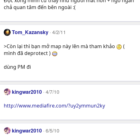
Đọc xong mình cứ thấy như người mất hồn + ngơ ngẩn
chả quan tâm đến bên ngoài :(
Tom_Kazansky
4/2/11
>Còn lại thì bạn mở map này lên mà tham khảo
(
mình đã deprotect )
dùng PM đi
kingwar2010
4/7/10
http://www.mediafire.com/?uy2ymmun2ky
kingwar2010
6/5/10