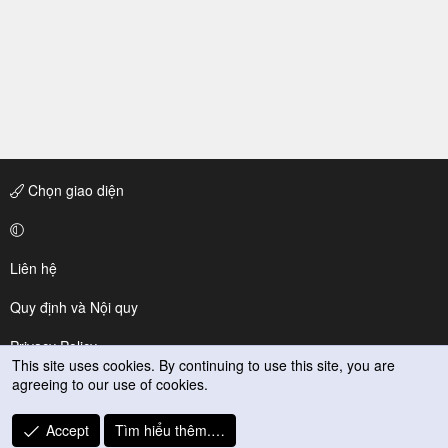
Chọn giao diện
Liên hệ
Quy định và Nội quy
Privacy Policy
This site uses cookies. By continuing to use this site, you are
agreeing to our use of cookies.
Trợ giúp
R
Accept
Tìm hiểu thêm.…
S