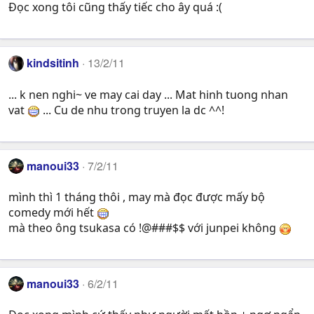
Đọc xong tôi cũng thấy tiếc cho ây quá :(
kindsitinh
13/2/11
... k nen nghi~ ve may cai day ... Mat hinh tuong nhan
vat
... Cu de nhu trong truyen la dc ^^!
manoui33
7/2/11
mình thì 1 tháng thôi , may mà đọc được mấy bộ
comedy mới hết
mà theo ông tsukasa có !@###$$ với junpei không
manoui33
6/2/11