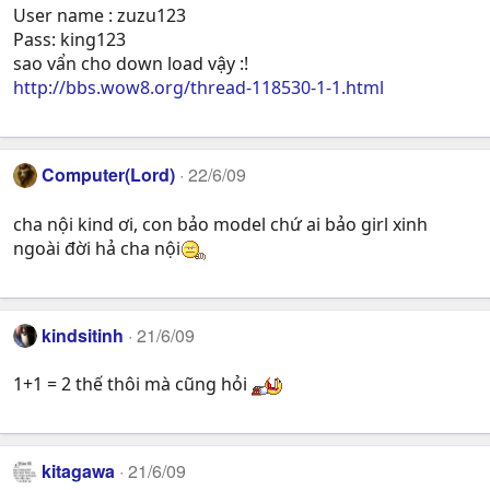
User name : zuzu123
Pass: king123
sao vẩn cho down load vậy :!
http://bbs.wow8.org/thread-118530-1-1.html
Computer(Lord)
22/6/09
cha nội kind ơi, con bảo model chứ ai bảo girl xinh
ngoài đời hả cha nội
kindsitinh
21/6/09
1+1 = 2 thế thôi mà cũng hỏi
kitagawa
21/6/09